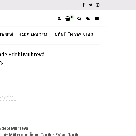
0
ITABEVI
HARS AKADEMI
İNÖNÜ ÜN.YAYINLARI
inde Edebî Muhtevâ
76
Yayınlar
 Edebî Muhtevâ
ihi- Mütercim Âsım Tarihi- Es῾ad Tarihi