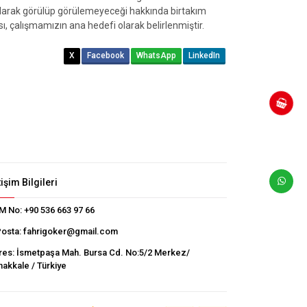
 olarak görülüp görülemeyeceği hakkında birtakım
, çalışmamızın ana hedefi olarak belirlenmiştir.
X
Facebook
WhatsApp
LinkedIn
tişim Bilgileri
M No:
+90 536 663 97 66
Posta:
fahrigoker@gmail.com
res:
İsmetpaşa Mah. Bursa Cd. No:5/2 Merkez/
akkale / Türkiye