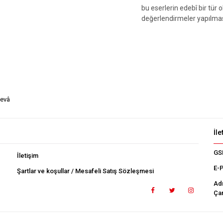
bu eserlerin edebî bir tür
değerlendirmeler yapılması
tevâ
İle
GS
İletişim
E-
Şartlar ve koşullar / Mesafeli Satış Sözleşmesi
Ad
Çan