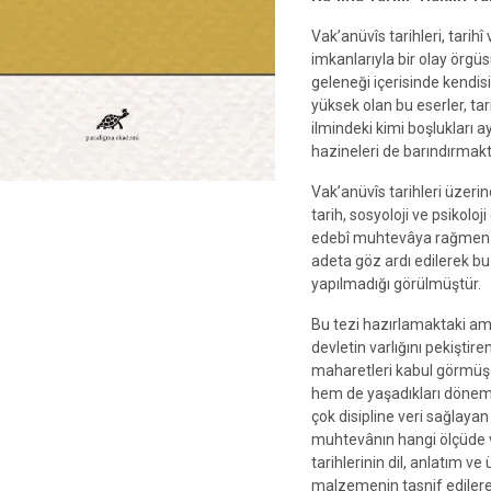
Vak’anüvîs tarihleri, tarih
imkanlarıyla bir olay örgü
geleneği içerisinde kendis
yüksek olan bu eserler, tar
ilmindeki kimi boşlukları 
hazineleri de barındırmakt
Vak’anüvîs tarihleri üzerin
tarih, sosyoloji ve psikoloji
edebî muhtevâya rağmen e
adeta göz ardı edilerek bu 
yapılmadığı görülmüştür.
Bu tezi hazırlamaktaki amac
devletin varlığını pekişti
maharetleri kabul görmüş n
hem de yaşadıkları dönemd
çok disipline veri sağlayan
muhtevânın hangi ölçüde ve
tarihlerinin dil, anlatım ve 
malzemenin tasnif edilere