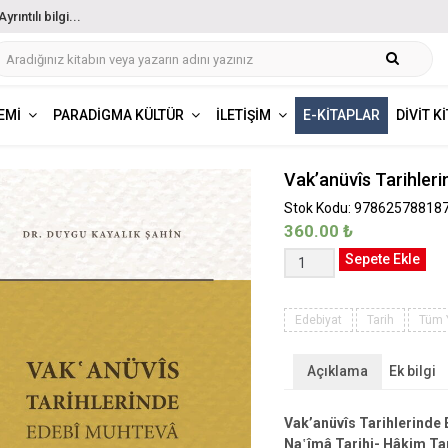
ıntılı bilgi...
EMI
PARADIGMA KÜLTÜR
İLETIŞIM
E-KITAPLAR
DIVIT K
Vak’anüvîs Tarihler
Stok Kodu: 97862578818
360.00
₺
Vak'anüvîs
Sepete Ekle
Tarihlerinde
Edebî
Muhtevâ
Edebiyat
Tarih
Tüm 
adet
Açıklama
Ek bilgi
Vak’anüvîs Tarihlerinde
Na῾îmâ Tarihi- Hâkim Tar