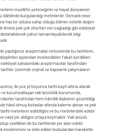
î verilerin müellifin yeteneğinin ve hayal dünyasının
sü dâhilinde kurgulandığı metinlerdir. Osmanlı nesir
ine has bir üsluba sahip olduğu bilinen estetik değeri
ih ilmine pek çok cihetten veri sağladığı gibi edebiyat
aydınlatabilecek yahut tamamlayabilecek bilgi
adır.
de yaptığımız araştırmalar neticesinde bu tarihlerin,
 disiplinleri açısından incelendikleri fakat içerdikleri
debiyat sahasındaki araştırmacılar tarafından
tarihler üzerinde orijinal ve kapsamlı çalışmaların
ımız, iki yüz yıl boyunca tarihi kayıt altına alarak
ren ve kurumsallaşan vak’anüvîslik kurumunda,
âsirler tarafından hem hâmîlik ilişkisinin gözetildiği
e hâsıl olmuş kıstaslar altında kaleme alınan ve pek
 tarihî metinlerin edebîliğini ve bu metinlerdeki edebî
 nasıl yer aldığını ortaya koymaktır. Vak’anüvîs
üslup özellikleri ile bu tarihlerde yer alan edebî
k incelenmesi ve elde edilen bulgulardan hareketle