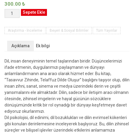
300.00
₺
DİL
Sepete Ekle
PSİKOLOJİSİNE
GİRİŞ
TASAVVUR
Araştırma - İnceleme
Beşeri & Sosyal Bilimler
Tüm Yayınlar
ZİHİNDE,
TELAFFUZ
Açıklama
Ek bilgi
DİLDE
OLUŞUR
Dil, insan deneyiminin temel taşlarından biridir. Düşüncelerimizi
“Düşlerin
ifade etmenin, duygularımızı paylaşmanın ve dünyayı
Dili,
anlamlandırmanın ana aracı olarak hizmet eder. Bu kitap,
Dillerin
“Tasavvur Zihinde, Telaffuz Dilde Oluşur” başlığını taşıyor olup, dilin
Düşü”
insan zihni, sanat, sinema ve medya üzerindeki derin ve çeşitli
adet
yansımalarını ele almaktadır. Dilin, sadece bir iletişim aracı olmanın
ötesinde, zihinsel imgelerin ve hayal gücünün sözcüklere
dönüşümünde kritik bir rol oynadığı bir dünyayı keşfetmeye davet
ediyoruz okurlarımızı.
Dil psikolojisi, dil edinimi, dil bozuklukları ve dilin evrimsel kökenleri
gibi konuları derinlemesine inceleyerek başlıyoruz. Bu, dilin zihinsel
süreçler ve bilişsel işlevler üzerindeki etkilerini anlamamıza