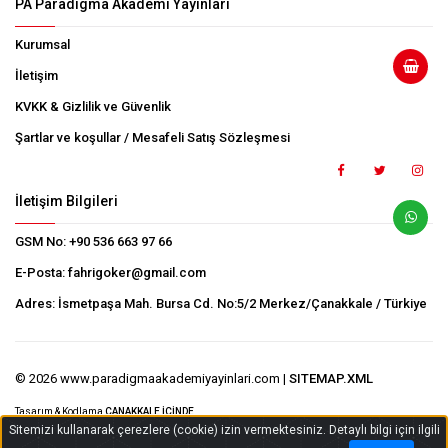
PA Paradigma Akademi Yayınları
Kurumsal
İletişim
KVKK & Gizlilik ve Güvenlik
Şartlar ve koşullar / Mesafeli Satış Sözleşmesi
İletişim Bilgileri
GSM No:
+90 536 663 97 66
E-Posta:
fahrigoker@gmail.com
Adres:
İsmetpaşa Mah. Bursa Cd. No:5/2 Merkez/Çanakkale / Türkiye
© 2026 www.paradigmaakademiyayinlari.com |
SITEMAP.XML
Tasarım & Kodlama
ÇANAKKALE İÇİNDE
Sitemizi kullanarak çerezlere (cookie) izin vermektesiniz. Detaylı bilgi için ilgili