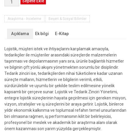
LOJİSTİK
Sepete Ekle
VE
TEDARİK
ZİNCİRİNDE
Araştırma - İnceleme
Beşeri & Sosyal Bilimler
GÜNCEL
UYGULAMALAR
Açıklama
Ek bilgi
E-Kitap
adet
Lojistik, müşteri istek ve ihtiyaçlarını karşılamak amacıyla,
tedarikçiler ile müşteriler arasındaki süreçlerde malzemelerin
taşınması ve depolanmasının yanı sıra, ürünle bağlantılı hizmetler
ve bilginin çift yönlü akışını yönetmekten sorumlu bir disiplindir.
Tedarik zinciri ise, tedarikçilerden nihai tüketicilere kadar uzanan
süreçte malların, hizmetlerin ve bilgilerin verimli, etkili,
sürdürülebilir ve uyumlu bir şekilde teslim edilmesine yönelik
kapsamlı bir çerçeve sunar. Lojistik ve Tedarik Zinciri Yönetimi,
entegre lojistik süreçlerinin hayata geçirilmesi için gereken misyon,
vizyon, stratejiler ve iş süreçlerini bir araya getirir. Lojistik, binlerce
yıldır ekonomik kalkınma ve toplumsal refahın temel unsurlarından
biri olmasına rağmen, iş performansının kilit bir belirleyicisi,
profesyonel bir meslek ve akademik bir araştırma alanı olarak
önem kazanması son yarım yüzyılda gerçekleşmiştir.