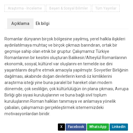
DİNİ
YAŞAM
Araştırma - İnceleme
Beşeri & Sosyal Bilimler
Tüm Yayınlar
adet
Açıklama
Ek bilgi
Romanlar dünyanın birçok bölgesine yayılmış, yerel halkla ilişkileri
aydınlatılmaya muhtaç ve birçok çıkmazı barındıran, ortak bir
geçmişe sahip olan etnik bir gruptur. Çalışmamız Türkiye
Romanlarının bir kesitini oluşturan Balıkesir/Altıeylül Romanlarının
ekonomik, sosyal, kültürel var oluşlarını en temelde ise dini
yaşantılarını deşifre etmek amacıyla yapılmıştır. Sovyetler Birliğinin
dağılması, akabinde doğan devletlerin kendi öz kimliklerini
araştırma isteği yine buna paralel bir hareket olan modern
dönemde, çok sesliliğin, çok kültürlülüğün ön plana çıkması, Avrupa
Birliği gibi siyasi kuruluşlarının ve buna bağlı sivil toplum
kuruluşlarının Roman halkları tanımaya ve anlamaya yönelik
çabaları, çalışmamızı gerçekleştirmek istememizdeki
motivasyonlardan biridir.
X
Facebook
WhatsApp
LinkedIn