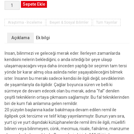
19.YÜZYILDA
Sepete Ekle
İSTİNSAH
EDİLEN
BİRREMİL
Araştırma - İnceleme
Beşeri & Sosyal Bilimler
Tüm Yayınlar
KİTABI:
RİSÂLETÜ’R-
Açıklama
Ek bilgi
REML
(Çeviri
İnsan, bilinmezi ve geleceği merak eder. İlerleyen zamanlarda
Yazı-
kendisini nelerin beklediğini; o anda istediği bir şeye ulaşıp
İnceleme-
ulaşamayacağını veya daha önceden yaptığı bir seçimin tam tersi
Dil
yönde bir karar almış olsa aslında neler yaşayabileceğini bilmek
İçi
ister. İnsanın bu merakı sadece kendisi ile ilgili değil; sevdiklerinin
Çeviri-
de yaşamlarıyla da ilgilidir. Çağlar boyunca süren ve belli ki
Tıpkıbasım)
sürmeye de devam edecek olan bu merak; adına “fal” denilen
adet
çeşitli tekniklerin ortaya çıkmasını sağlamıştır. Bu fal tekniklerinden
biri de kum falı anlamına gelen remildir.
20.yüzyılın başlarına kadar bakılmaya devam edilen remil ile
ilgilipek çok tercüme ve telif kitap yayınlanmıştır. Bunun yanı sıra,
yurt içi ve yurt dışındaki kütüphanelerde remil ilmi ile ilgili, müellifi
bilinen veya bilinmeyen; cönk, mecmua, risale, falnâme, manzume