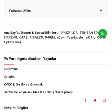
Yabancı Diller
Ana Sayfa
/
Beşeri & Sosyal Bilimler
/ 19.YÜZYILDA İSTİNSAH EDİLEN
BİRREMİL KİTABI: RİSÂLETÜ’R-REML (Çeviri Yazı-İnceleme-Dil İçi Çeviri-
Tıpkıbasım)
PA Paradigma Akademi Yayınları
Kurumsal
İletişim
KVKK & Gizlilik ve Güvenlik
Şartlar ve koşullar / Mesafeli Satış Sözleşmesi
İletişim Bilgileri