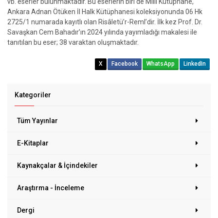
vb. eserler bulunmaktadır. Bu eserlerin biri de Milli Kütüphane,
Ankara Adnan Ötüken İl Halk Kütüphanesi koleksiyonunda 06 Hk
2725/1 numarada kayıtlı olan Risâletü’r-Reml’dir. İlk kez Prof. Dr.
Savaşkan Cem Bahadır’ın 2024 yılında yayımladığı makalesi ile
tanıtılan bu eser; 38 varaktan oluşmaktadır.
X
Facebook
WhatsApp
LinkedIn
Kategoriler
Tüm Yayınlar
E-Kitaplar
Kaynakçalar & İçindekiler
Araştırma - İnceleme
Dergi