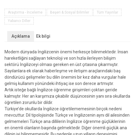
VE
DETAYDA
Araştırma - İnceleme
Beşeri & Sosyal Bilimler
Tüm Yayınlar
TÜRKÇE
Yabancı Diller
AÇIKLAMALI
İNGİLİZCE
Açıklama
Ek bilgi
GRAMER
adet
Modern dünyada İngilizcenin önemi herkesçe bilinmektedir. İnsan
hareketliğini sağlayan teknoloji ve son hızla ilerleyen bilişim
sektörü İngilizceyi olması gereken en üst çıtasına çıkarmıştır.
Sayılanlara ek olarak haberleşme ve iletişim araçlarındaki baş
döndürücü gelişmeler bu dilin önemini bir kez daha vurgular hale
gelmiş kullanım yönündeki ihtiyaç ise son derece artmıştır.
Artık isteğe bağlı İngilizce öğrenme girişimleri çoktan geride
kalmıştır. Her an karşımıza çıkabilir düşüncesinin yanı sıra okullarda
öğretilen zorunlu bir dildir.
Türkiye’de okullarda İngilizce öğretilememesinin birçok nedeni
mevcuttur. Dil tipolojisinde Türkçe ve İngilizcenin aynı dil ailesinden
gelmemeleri Türkçe ana dillilerin İngilizce öğrenme güçlüklerinin
en önemli olanların başında gelmektedir. Diğer önemli güçlük ana
dilinin iyi bilinmemesidir. Bu nedenle uzun yılların deneyimini,