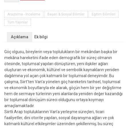
SERMAYE,
MEKÂN:
SİİRTLİ
Araştırma - İnceleme
Beşeri & Sosyal Bilimler
Eğitim Bilimleri
ARAPLARIN
Tüm Yayınlar
TOPLUMSAL
KONUMLANMA
Açıklama
Ek bilgi
DENEYİMİ
adet
Göç olgusu, bireylerin veya toplulukların bir mekândan başka bir
mekâna hareketini ifade eden demografik bir süreç olmanın
ötesinde, toplumsal yapıları dönüştüren, yeni ilişkiler ağları
oluşturan ve ekonomik, kültürel ve sembolik kaynakların yeniden
dağılımına yol açan çok katmanlı bir toplumsal deneyimdir. Bu
çalışma, Siirt’ten Van’a yönelen göç hareketini tarihsel, toplumsal
ve ekonomik boyutlarıyla ele alarak, göçün hem bir yer değiştirme
hem de sermaye türlerinin yeni alanlarda yeniden değer kazandığı
bir toplumsal dönüşüm süreci olduğunu ortaya koymayı
amaçlamaktadır.
Siirtli Arap topluluklarının Van’a yerleşme süreçleri, ticari
faaliyetler, dini otorite yapıları, sosyal dayanışma ağları ve çok
katmanlı kültürel etkileşimler üzerinden şekillenmiş; bu süreç