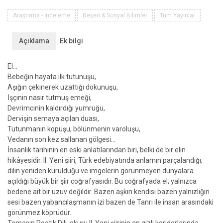
Dili
/
Araştırma - İnceleme
Beşeri & Sosyal Bilimler
Tüm Yayınlar
El
Metaforu
Açıklama
Ek bilgi
ve
II.
El…
Yeni
Bebeğin hayata ilk tutunuşu,
adet
Aşığın çekinerek uzattığı dokunuşu,
İşçinin nasır tutmuş emeği,
Devrimcinin kaldırdığı yumruğu,
Dervişin semaya açılan duası,
Tutunmanın kopuşu, bölünmenin varoluşu,
Vedanın son kez sallanan gölgesi…
İnsanlık tarihinin en eski anlatılarından biri, belki de bir elin
hikâyesidir. II. Yeni şiiri, Türk edebiyatında anlamın parçalandığı,
dilin yeniden kurulduğu ve imgelerin görünmeyen dünyalara
açıldığı büyük bir şiir coğrafyasıdır. Bu coğrafyada el; yalnızca
bedene ait bir uzuv değildir. Bazen aşkın kendisi bazen yalnızlığın
sesi bazen yabancılaşmanın izi bazen de Tanrı ile insan arasındaki
görünmez köprüdür.