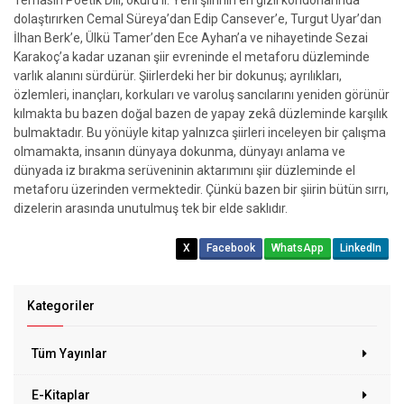
Temasın Poetik Dili, okuru II. Yeni şiirinin en gizli koridorlarında
dolaştırırken Cemal Süreya’dan Edip Cansever’e, Turgut Uyar’dan
İlhan Berk’e, Ülkü Tamer’den Ece Ayhan’a ve nihayetinde Sezai
Karakoç’a kadar uzanan şiir evreninde el metaforu düzleminde
varlık alanını sürdürür. Şiirlerdeki her bir dokunuş; ayrılıkları,
özlemleri, inançları, korkuları ve varoluş sancılarını yeniden görünür
kılmakta bu bazen doğal bazen de yapay zekâ düzleminde karşılık
bulmaktadır. Bu yönüyle kitap yalnızca şiirleri inceleyen bir çalışma
olmamakta, insanın dünyaya dokunma, dünyayı anlama ve
dünyada iz bırakma serüveninin aktarımını şiir düzleminde el
metaforu üzerinden vermektedir. Çünkü bazen bir şiirin bütün sırrı,
dizelerin arasında unutulmuş tek bir elde saklıdır.
X
Facebook
WhatsApp
LinkedIn
Kategoriler
Tüm Yayınlar
E-Kitaplar