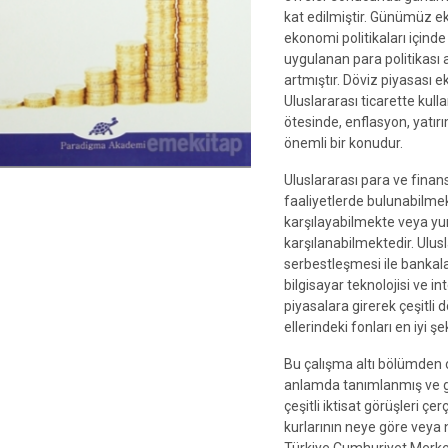
kat edilmiştir. Günümüz ek
ekonomi politikaları içind
uygulanan para politikası a
artmıştır. Döviz piyasası 
Uluslararası ticarette kulla
ötesinde, enflasyon, yatırı
önemli bir konudur.
Uluslararası para ve finansa
faaliyetlerde bulunabilmekte
karşılayabilmekte veya yurt 
karşılanabilmektedir. Ulusl
serbestleşmesi ile bankalar
bilgisayar teknolojisi ve int
piyasalara girerek çeşitli 
ellerindeki fonları en iyi ş
Bu çalışma altı bölümden 
anlamda tanımlanmış ve ge
çeşitli iktisat görüşleri ç
kurlarının neye göre veya 
Türkiye Cumhuriyet Merkez 