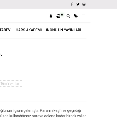
0
ITABEVI
HARS AKADEMI
İNÖNÜ ÜN.YAYINLARI
50
Tüm Yayınlar
lunun ilgisini çekmiştir. Paranın keşfi ve geçirdiği
zde kullandığımız paraya gelene kadar birçok yollar