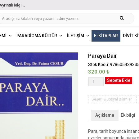
ıntılı bilgi...
EMI
PARADIGMA KÜLTÜR
İLETIŞIM
E-KITAPLAR
DIVIT K
Paraya Dair
Stok Kodu: 97860543933
320.00
₺
Paraya
Sepete Ekle
Dair
adet
Beşeri & Sosyal Bilimler
Açıklama
Ek bilgi
Para, tarih boyunca insanoğ
evreler sonucunda günümü