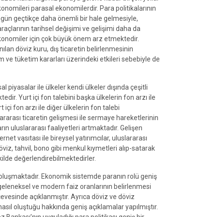
onomileri parasal ekonomilerdir. Para politikalarının
e gün geçtikçe daha önemli bir hale gelmesiyle,
raçlarının tarihsel değişimi ve gelişimi daha da
ekonomiler için çok büyük önem arz etmektedir.
nılan döviz kuru, dış ticaretin belirlenmesinin
m ve tüketim kararları üzerindeki etkileri sebebiyle de
l piyasalar ile ülkeler kendi ülkeler dışında çeşitli
dir. Yurt içi fon talebini başka ülkelerin fon arzı ile
içi fon arzı ile diğer ülkelerin fon talebi
ararası ticaretin gelişmesi ile sermaye hareketlerinin
ın uluslararası faaliyetleri artmaktadır. Gelişen
ernet vasıtası ile bireysel yatırımcılar, uluslararası
döviz, tahvil, bono gibi menkul kıymetleri alıp-satarak
ekilde değerlendirebilmektedirler.
oluşmaktadır. Ekonomik sistemde paranın rolü geniş
leneksel ve modern faiz oranlarının belirlenmesi
erçevesinde açıklanmıştır. Ayrıca döviz ve döviz
nasıl oluştuğu hakkında geniş açıklamalar yapılmıştır.
Bankası’nın uyguladığı para politikası geniş bir