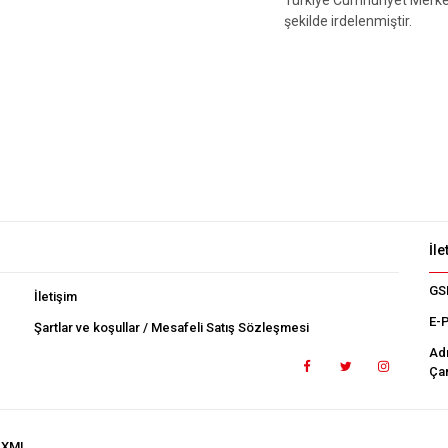
şekilde irdelenmiştir.
İle
GS
İletişim
E-
Şartlar ve koşullar / Mesafeli Satış Sözleşmesi
Ad
Çan
.XML