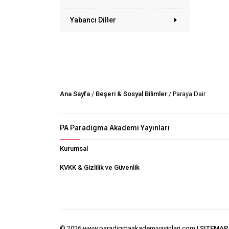
Yabancı Diller
Ana Sayfa
/
Beşeri & Sosyal Bilimler
/ Paraya Dair
PA Paradigma Akademi Yayınları
Kurumsal
KVKK & Gizlilik ve Güvenlik
© 2026 www.paradigmaakademiyayinlari.com |
SITEMAP