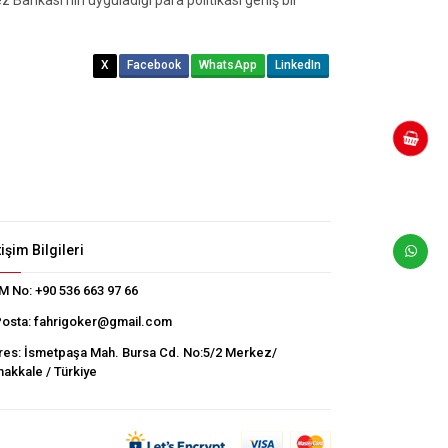
X
Facebook
WhatsApp
LinkedIn
tişim Bilgileri
M No:
+90 536 663 97 66
Posta:
fahrigoker@gmail.com
res:
İsmetpaşa Mah. Bursa Cd. No:5/2 Merkez/
akkale / Türkiye