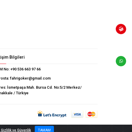
tişim Bilgileri
M No:
+90 536 663 97 66
Posta:
fahrigoker@gmail.com
res:
İsmetpaşa Mah. Bursa Cd. No:5/2 Merkez/
akkale / Türkiye
Gizlilik ve Güvenlik
TAMAM