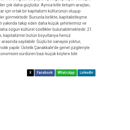
iler çok daha güçlüdür. Ayrıca kitle iletişim araçları,
r için ortak bir kapitalizm kültürünün oluşup
ler görmektedir. Bununla birlikte, kapitalistleşme
zi yakında takip eden daha küçük şehirlerimiz ve
ha özgün kültürel özellikler bulunabilmektedir. 21.
e, kapitalizmin bütün boyutlarıya henüz
arasında sayılabilir. Güçlü bir sanayisi yoktur,
ılık yapılır. Üstelik Çanakkale’de genel çizgileriyle
ekonomisini sürdüren bazı küçük köylere bile
X
Facebook
WhatsApp
LinkedIn