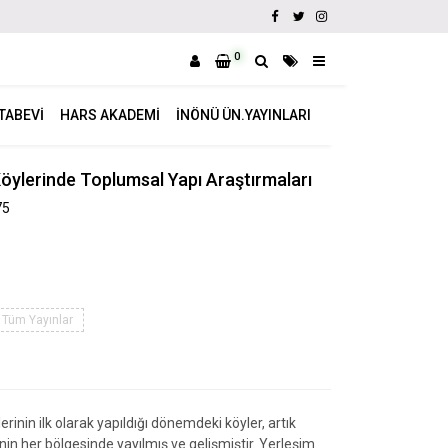
0
ITABEVI
HARS AKADEMI
İNÖNÜ ÜN.YAYINLARI
Köylerinde Toplumsal Yapı Araştırmaları
75
Tüm Yayınlar
inin ilk olarak yapıldığı dönemdeki köyler, artık
nin her bölgesinde yayılmış ve gelişmiştir. Yerleşim