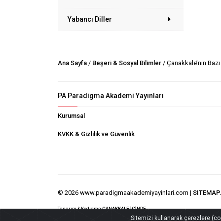
Yabancı Diller
Ana Sayfa
/
Beşeri & Sosyal Bilimler
/ Çanakkale’nin Bazı
PA Paradigma Akademi Yayınları
Kurumsal
KVKK & Gizlilik ve Güvenlik
© 2026 www.paradigmaakademiyayinlari.com |
SITEMAP
Tasarım & Kodlama
ÇANAKKALE İÇİNDE
Sitemizi kullanarak çerezlere (cook