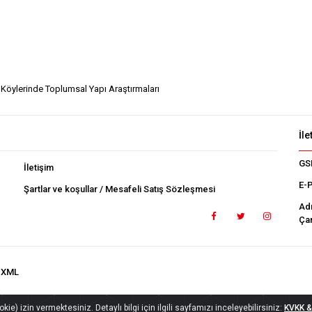
 Köylerinde Toplumsal Yapı Araştırmaları
İle
GS
İletişim
E-
Şartlar ve koşullar / Mesafeli Satış Sözleşmesi
Ad
Çan
.XML
ie) izin vermektesiniz. Detaylı bilgi için ilgili sayfamızı inceleyebilirsiniz:
KVKK & 