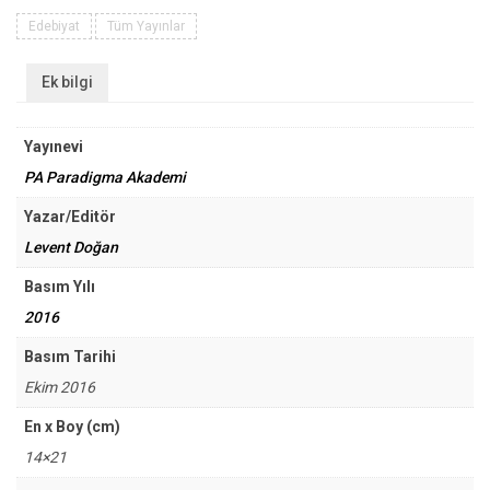
Grameri
adet
Edebiyat
Tüm Yayınlar
Ek bilgi
Yayınevi
PA Paradigma Akademi
Yazar/Editör
Levent Doğan
Basım Yılı
2016
Basım Tarihi
Ekim 2016
En x Boy (cm)
14×21