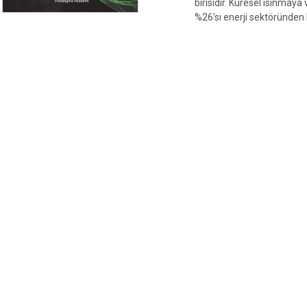
birisidir. Küresel ısınmaya
%26’sı enerji sektöründen