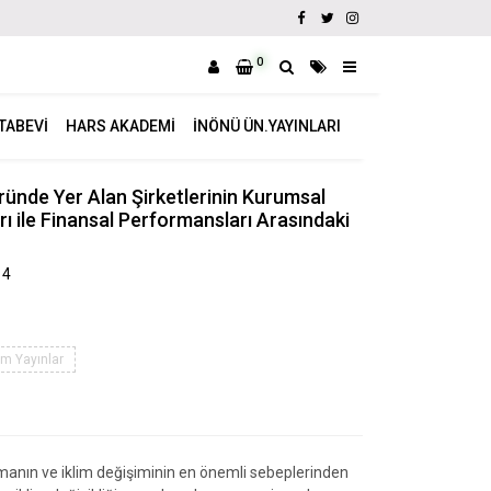
0
ITABEVI
HARS AKADEMI
İNÖNÜ ÜN.YAYINLARI
ründe Yer Alan Şirketlerinin Kurumsal
 ile Finansal Performansları Arasındaki
14
m Yayınlar
nmanın ve iklim değişiminin en önemli sebeplerinden