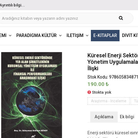
ıntılı bilgi...
EMI
PARADIGMA KÜLTÜR
İLETIŞIM
E-KITAPLAR
DIVIT K
Küresel Enerji Sektö
Yönetim Uygulamaları
İlişki
Stok Kodu: 97860583487
190.00
₺
Stokta yok
Araştırma - İnceleme
Tü
Açıklama
Ek bilgi
Enerji sektörü küresel ısı