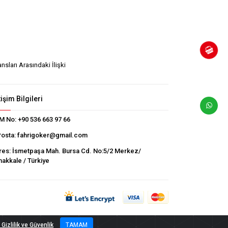
sları Arasındaki İlişki
tişim Bilgileri
M No:
+90 536 663 97 66
Posta:
fahrigoker@gmail.com
res:
İsmetpaşa Mah. Bursa Cd. No:5/2 Merkez/
akkale / Türkiye
Gizlilik ve Güvenlik
TAMAM