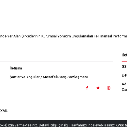
ünde Yer Alan Şirketlerinin Kurumsal Yönetim Uygulamaları ile Finansal Performan
İle
GS
İletişim
E-
Şartlar ve koşullar / Mesafeli Satış Sözleşmesi
Ad
Çan
.XML
ie) izin vermektesiniz. Detaylı bilgi için ilgili sayfamızı inceleyebilirsiniz:
KVKK & 