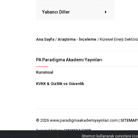
Yabancı Diller
Ana Sayfa
/
Araştırma - İnceleme
/ Küresel Enerji Sektör
PA Paradigma Akademi Yayınları
Kurumsal
KVKK & Gizlilik ve Güvenlik
© 2026 www.paradigmaakademiyayinlari.com |
SITEMAP
Tasarım & Kodlama
ÇANAKKALE İÇİNDE
Sitemizi kullanarak çerezlere (cook