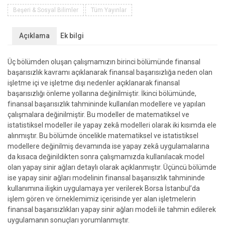
Beşeri & Sosyal Bilimler
Tüm Yayınlar
Açıklama
Ek bilgi
Üç bölümden oluşan çalışmamızın birinci bölümünde finansal
başarısızlık kavramı açıklanarak finansal başarısızlığa neden olan
işletme içi ve işletme dışı nedenler açıklanarak finansal
başarısızlığı önleme yollarına değinilmiştir. İkinci bölümünde,
finansal başarısızlık tahmininde kullanılan modellere ve yapılan
çalışmalara değinilmiştir. Bu modeller de matematiksel ve
istatistiksel modeller ile yapay zekâ modelleri olarak iki kısımda ele
alınmıştır. Bu bölümde öncelikle matematiksel ve istatistiksel
modellere değinilmiş devamında ise yapay zekâ uygulamalarına
da kısaca değinildikten sonra çalışmamızda kullanılacak model
olan yapay sinir ağları detaylı olarak açıklanmıştır. Üçüncü bölümde
ise yapay sinir ağları modelinin finansal başarısızlık tahmininde
kullanımına ilişkin uygulamaya yer verilerek Borsa İstanbul’da
işlem gören ve örneklemimiz içerisinde yer alan işletmelerin
finansal başarısızlıkları yapay sinir ağları modeli ile tahmin edilerek
uygulamanın sonuçları yorumlanmıştır.