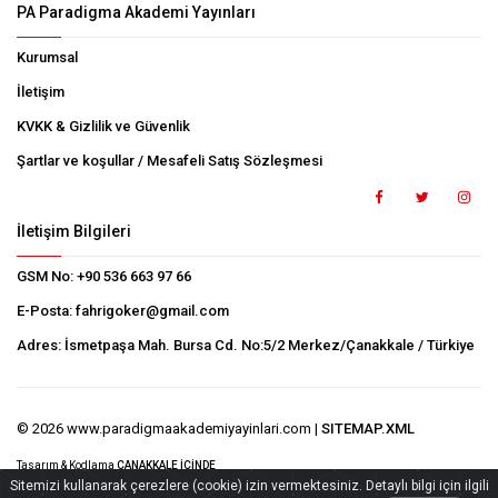
PA Paradigma Akademi Yayınları
Kurumsal
İletişim
KVKK & Gizlilik ve Güvenlik
Şartlar ve koşullar / Mesafeli Satış Sözleşmesi
İletişim Bilgileri
GSM No:
+90 536 663 97 66
E-Posta:
fahrigoker@gmail.com
Adres:
İsmetpaşa Mah. Bursa Cd. No:5/2 Merkez/Çanakkale / Türkiye
© 2026 www.paradigmaakademiyayinlari.com |
SITEMAP.XML
Tasarım & Kodlama
ÇANAKKALE İÇİNDE
Sitemizi kullanarak çerezlere (cookie) izin vermektesiniz. Detaylı bilgi için ilgili