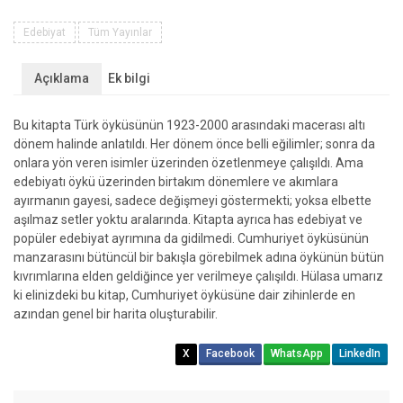
Türk
Öyküsü
Edebiyat
Tüm Yayınlar
adet
Açıklama
Ek bilgi
Bu kitapta Türk öyküsünün 1923-2000 arasındaki macerası altı
dönem halinde anlatıldı. Her dönem önce belli eğilimler; sonra da
onlara yön veren isimler üzerinden özetlenmeye çalışıldı. Ama
edebiyatı öykü üzerinden birtakım dönemlere ve akımlara
ayırmanın gayesi, sadece değişmeyi göstermekti; yoksa elbette
aşılmaz setler yoktu aralarında. Kitapta ayrıca has edebiyat ve
popüler edebiyat ayrımına da gidilmedi. Cumhuriyet öyküsünün
manzarasını bütüncül bir bakışla görebilmek adına öykünün bütün
kıvrımlarına elden geldiğince yer verilmeye çalışıldı. Hülasa umarız
ki elinizdeki bu kitap, Cumhuriyet öyküsüne dair zihinlerde en
azından genel bir harita oluşturabilir.
X
Facebook
WhatsApp
LinkedIn