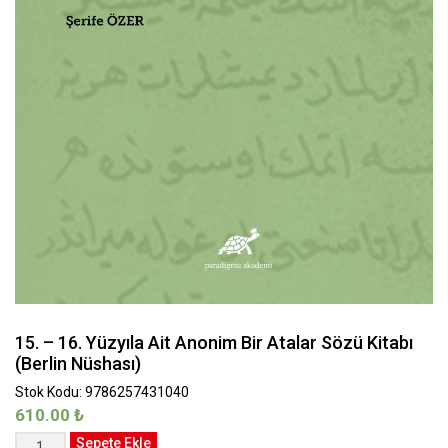
15. – 16. Yüzyıla Ait Anonim Bir Atalar Sözü Kitabı
(Berlin Nüshası)
Stok Kodu: 9786257431040
610.00
₺
15.
Sepete Ekle