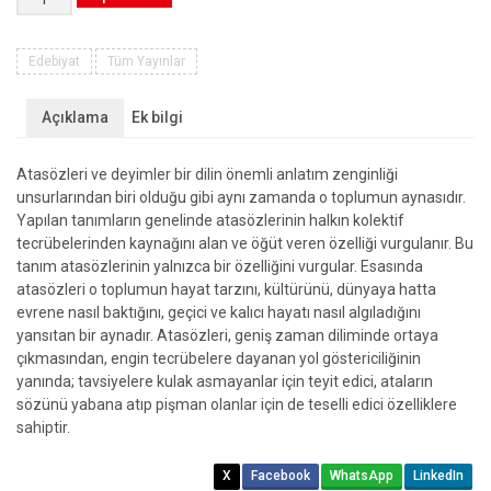
-
16.
Yüzyıla
Edebiyat
Tüm Yayınlar
Ait
Anonim
Açıklama
Ek bilgi
Bir
Atalar
Atasözleri ve deyimler bir dilin önemli anlatım zenginliği
Sözü
unsurlarından biri olduğu gibi aynı zamanda o toplumun aynasıdır.
Kitabı
Yapılan tanımların genelinde atasözlerinin halkın kolektif
(Berlin
tecrübelerinden kaynağını alan ve öğüt veren özelliği vurgulanır. Bu
Nüshası)
tanım atasözlerinin yalnızca bir özelliğini vurgular. Esasında
adet
atasözleri o toplumun hayat tarzını, kültürünü, dünyaya hatta
evrene nasıl baktığını, geçici ve kalıcı hayatı nasıl algıladığını
yansıtan bir aynadır. Atasözleri, geniş zaman diliminde ortaya
çıkmasından, engin tecrübelere dayanan yol göstericiliğinin
yanında; tavsiyelere kulak asmayanlar için teyit edici, ataların
sözünü yabana atıp pişman olanlar için de teselli edici özelliklere
sahiptir.
X
Facebook
WhatsApp
LinkedIn