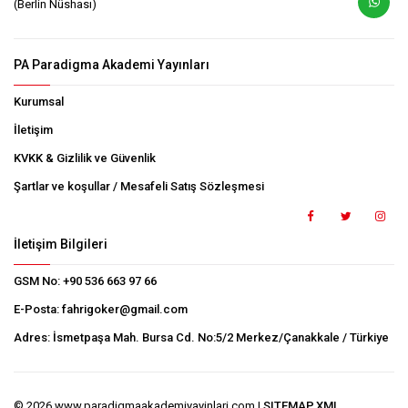
(Berlin Nüshası)
PA Paradigma Akademi Yayınları
Kurumsal
İletişim
KVKK & Gizlilik ve Güvenlik
Şartlar ve koşullar / Mesafeli Satış Sözleşmesi
İletişim Bilgileri
GSM No:
+90 536 663 97 66
E-Posta:
fahrigoker@gmail.com
Adres:
İsmetpaşa Mah. Bursa Cd. No:5/2 Merkez/Çanakkale / Türkiye
© 2026 www.paradigmaakademiyayinlari.com |
SITEMAP.XML