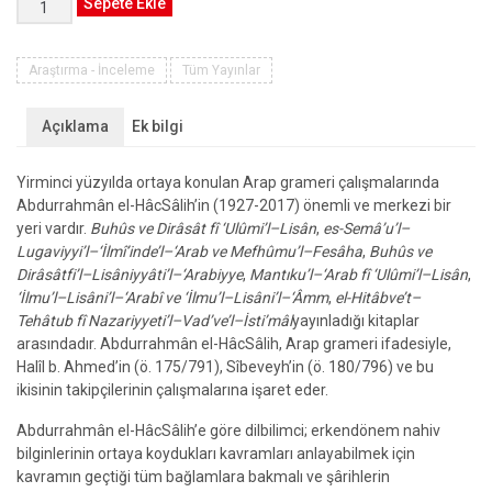
Arap
Sepete Ekle
Grameri
ve
Yapısalcılık
Araştırma - İnceleme
Tüm Yayınlar
-
Kuramsal
Açıklama
Ek bilgi
ve
Metodolojik
Yirminci yüzyılda ortaya konulan Arap grameri çalışmalarında
Farklılıklar
Abdurrahmân el-HâcSâlih’in (1927-2017) önemli ve merkezi bir
adet
yeri vardır.
Buhûs ve Dirâsât fî ‘Ulûmi’l
–
Lisân
,
es-
Semâ’u’l
–
Lugaviyyi’l
–
‘İlmî’inde’l
–
‘Arab ve Mefhûmu’l
–
Fesâha
,
Buhûs ve
Dirâsâtfi’l
–
Lisâniyyâti’l
–
‘Arabiyye
,
Mantıku’l
–
‘Arab fî ‘Ulûmi’l
–
Lisân
,
‘İlmu’l
–
Lisâni’l
–
‘Arabî ve ‘İlmu’l
–
Lisâni’l
–
‘Âmm
,
el-
Hitâbve’t
–
Tehâtub fî Nazariyyeti’l
–
Vad’ve’l
–
İsti’mâl
yayınladığı kitaplar
arasındadır. Abdurrahmân el-HâcSâlih, Arap grameri ifadesiyle,
Halîl b. Ahmed’in (ö. 175/791), Sîbeveyh’in (ö. 180/796) ve bu
ikisinin takipçilerinin çalışmalarına işaret eder.
Abdurrahmân el-HâcSâlih’e göre dilbilimci; erkendönem nahiv
bilginlerinin ortaya koydukları kavramları anlayabilmek için
kavramın geçtiği tüm bağlamlara bakmalı ve şârihlerin