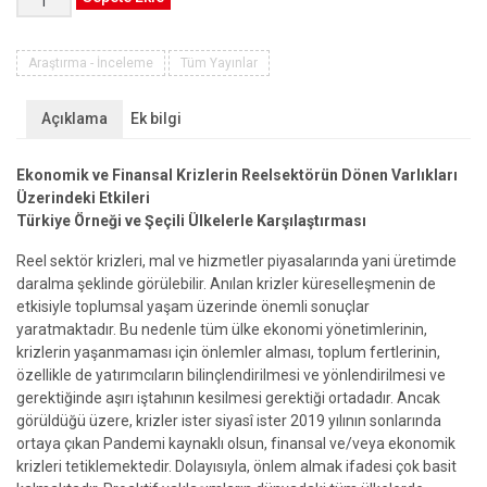
ve
Finansal
Krizlerin
Araştırma - İnceleme
Tüm Yayınlar
Reelsektörün
Dönen
Açıklama
Ek bilgi
Varlıkları
Üzerindeki
Ekonomik ve Finansal Krizlerin Reelsektörün Dönen Varlıkları
Etkileri
Üzerindeki Etkileri
adet
Türkiye Örneği ve Şeçili Ülkelerle Karşılaştırması
Reel sektör krizleri, mal ve hizmetler piyasalarında yani üretimde
daralma şeklinde görülebilir. Anılan krizler küreselleşmenin de
etkisiyle toplumsal yaşam üzerinde önemli sonuçlar
yaratmaktadır. Bu nedenle tüm ülke ekonomi yönetimlerinin,
krizlerin yaşanmaması için önlemler alması, toplum fertlerinin,
özellikle de yatırımcıların bilinçlendirilmesi ve yönlendirilmesi ve
gerektiğinde aşırı iştahının kesilmesi gerektiği ortadadır. Ancak
görüldüğü üzere, krizler ister siyasî ister 2019 yılının sonlarında
ortaya çıkan Pandemi kaynaklı olsun, finansal ve/veya ekonomik
krizleri tetiklemektedir. Dolayısıyla, önlem almak ifadesi çok basit