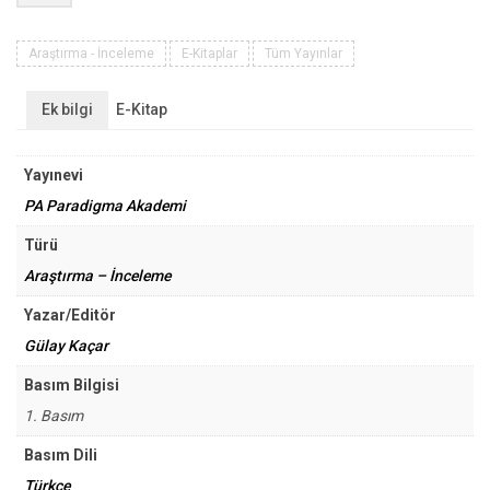
Korumada
Son
Gelişmeler
Araştırma - İnceleme
E-Kitaplar
Tüm Yayınlar
adet
Ek bilgi
E-Kitap
Yayınevi
PA Paradigma Akademi
Türü
Araştırma – İnceleme
Yazar/Editör
Gülay Kaçar
Basım Bilgisi
1. Basım
Basım Dili
Türkçe