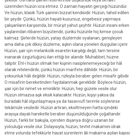
şeklidir. Osmanlı şairleri eserlerinde düşkünlük veya sefalet
üzerinden hüzün icra etmez. O zaman hayatın gerçeği hüzündür.
Ve hüzün, klasik Türk şairinin bizzat kendisidir. Hüzün, tahsil edilen
bir şeydir. Çünkü, hüzün hayatı kusursuz, engebesiz yapmaya
çalışanların karşısında, bir mürşit yahut şeyhtir. Hüzün insanı erken
yaşlarından itibaren büyütendir, çünkü hüzünle hiç kimse çocuk
kalmaz. Şiirlerde hüzün, yatay düzlemde oyalanan, genişleyen
ama daha çok dikey düzleme, aşkın olana yönelen duyguları içerir.
Hüzün, şair için melankolik esaretin karşılığı değil, tam tersine
inanarak özgürlüğünü ilan ettiği bir alandır. Muhabbet, hüzne
taliptir. Ehl-i hüzün olmak her kişinin nasiplenemeyeceği bir hâl
olarak nitelendirilir, çünkü hüzün marifete dâhildir. Hüzün, bir
yoksunluk hâli değildir. Hüzün, rızkıyla beraber gelen misafir gibidir.
O misafirin bereketinden faydalanmak gereklidir. Böylece hüzün,
şair için bir nimet ve eminliktir. Hüzün, hep güzele vesile olur.
Hüzün olmazsa aşk eksik kalacaktır. Hüzün, kişiyi yaksa da
buradaki hâl olgunlaşmaya ya da tasavvufî terimle söylenirse
tekâmüle vesiledir. Hüzün artıran, eksiltmeyen hatta içindeki
arayışa dayalı hareketle beraber düşünüldüğünde çoğaltandır.
Hüzün, farklı bir bakışla, içeriden dışarıya doğru uzanan bir
yolculuğa vesile olur. Dolayısıyla, hüzün, tevhit makamını idrak
etme yolunda tefekkürle hayat sürenlerin âli makama açılan kapısı