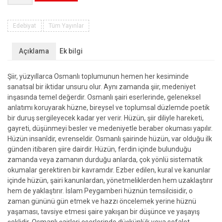
Şiirinde
Hüznün
Poetikası
Edebiyat
Tüm Yayınlar
-
Bir
Açıklama
Ek bilgi
Düşün
Hüznü
Şiir, yüzyıllarca Osmanlı toplumunun hemen her kesiminde
adet
sanatsal bir iktidar unsuru olur. Aynı zamanda şiir, medeniyet
inşasında temel değerdir. Osmanlı şairi eserlerinde, geleneksel
anlatımı koruyarak hüzne, bireysel ve toplumsal düzlemde poetik
bir duruş sergileyecek kadar yer verir. Hüzün, şiir diliyle hareketi,
gayreti, düşünmeyi besler ve medeniyetle beraber okuması yapılır.
Hüzün insanîdir, evrenseldir. Osmanlı şairinde hüzün, var olduğu ilk
günden itibaren şiire dairdir. Hüzün, ferdin içinde bulunduğu
zamanda veya zamanın durduğu anlarda, çok yönlü sistematik
okumalar gerektiren bir kavramdır. Ezber edilen, kural ve kanunlar
içinde hüzün, şairi kanunlardan, yönetmeliklerden hem uzaklaştırır
hem de yaklaştırır. İslam Peygamberi hüznün temsilcisidir, o
zaman gününü gün etmek ve hazzı öncelemek yerine hüznü
yaşaması, tavsiye etmesi şaire yakışan bir düşünce ve yaşayış