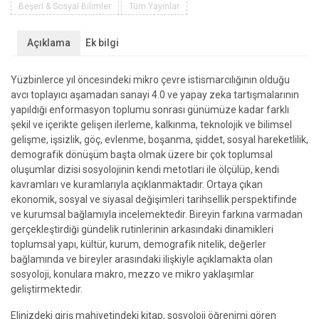
Kurumlar
Beşeri & Sosyal Bilimler
Tüm Yayınlar
-
Kuramlar)
Açıklama
Ek bilgi
adet
Yüzbinlerce yıl öncesindeki mikro çevre istismarcılığının olduğu
avcı toplayıcı aşamadan sanayi 4.0 ve yapay zeka tartışmalarının
yapıldığı enformasyon toplumu sonrası günümüze kadar farklı
şekil ve içerikte gelişen ilerleme, kalkınma, teknolojik ve bilimsel
gelişme, işsizlik, göç, evlenme, boşanma, şiddet, sosyal hareketlilik,
demografik dönüşüm başta olmak üzere bir çok toplumsal
oluşumlar dizisi sosyolojinin kendi metotları ile ölçülüp, kendi
kavramları ve kuramlarıyla açıklanmaktadır. Ortaya çıkan
ekonomik, sosyal ve siyasal değişimleri tarihsellik perspektifinde
ve kurumsal bağlamıyla incelemektedir. Bireyin farkına varmadan
gerçekleştirdiği gündelik rutinlerinin arkasındaki dinamikleri
toplumsal yapı, kültür, kurum, demografik nitelik, değerler
bağlamında ve bireyler arasındaki ilişkiyle açıklamakta olan
sosyoloji, konulara makro, mezzo ve mikro yaklaşımlar
geliştirmektedir.
Elinizdeki giriş mahiyetindeki kitap, sosyoloji öğrenimi gören