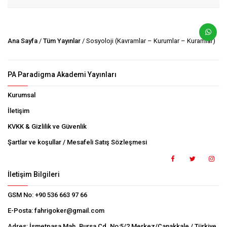
Ana Sayfa
/
Tüm Yayınlar
/ Sosyoloji (Kavramlar – Kurumlar – Kuramlar)
PA Paradigma Akademi Yayınları
Kurumsal
İletişim
KVKK & Gizlilik ve Güvenlik
Şartlar ve koşullar / Mesafeli Satış Sözleşmesi
İletişim Bilgileri
GSM No:
+90 536 663 97 66
E-Posta:
fahrigoker@gmail.com
Adres:
İsmetpaşa Mah. Bursa Cd. No:5/2 Merkez/Çanakkale / Türkiye