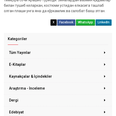
билан тушиб келаркан, костюми устидан елкасига ташлаб
олган плаши унга яна-да кўркамлик ва салобат бахш этган.
X
Facebook
WhatsApp
LinkedIn
Kategoriler
Tüm Yayınlar
E-Kitaplar
Kaynakçalar & İçindekiler
Araştırma - İnceleme
Dergi
Edebiyat