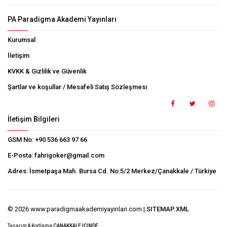
PA Paradigma Akademi Yayınları
Kurumsal
İletişim
KVKK & Gizlilik ve Güvenlik
Şartlar ve koşullar / Mesafeli Satış Sözleşmesi
İletişim Bilgileri
GSM No:
+90 536 663 97 66
E-Posta:
fahrigoker@gmail.com
Adres:
İsmetpaşa Mah. Bursa Cd. No:5/2 Merkez/Çanakkale / Türkiye
© 2026 www.paradigmaakademiyayinlari.com |
SITEMAP.XML
Tasarım & Kodlama
ÇANAKKALE İÇİNDE