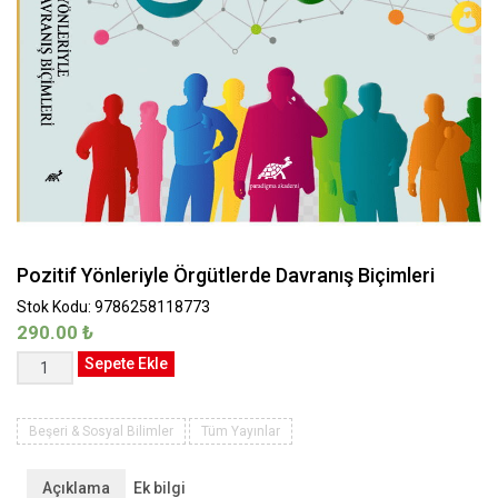
Pozitif Yönleriyle Örgütlerde Davranış Biçimleri
Stok Kodu: 9786258118773
290.00
₺
Pozitif
Sepete Ekle
Yönleriyle
Örgütlerde
Davranış
Beşeri & Sosyal Bilimler
Tüm Yayınlar
Biçimleri
adet
Açıklama
Ek bilgi