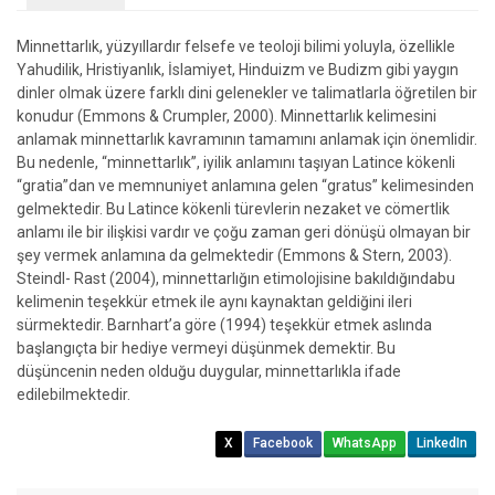
Minnettarlık, yüzyıllardır felsefe ve teoloji bilimi yoluyla, özellikle
Yahudilik, Hristiyanlık, İslamiyet, Hinduizm ve Budizm gibi yaygın
dinler olmak üzere farklı dini gelenekler ve talimatlarla öğretilen bir
konudur (Emmons & Crumpler, 2000). Minnettarlık kelimesini
anlamak minnettarlık kavramının tamamını anlamak için önemlidir.
Bu nedenle, “minnettarlık”, iyilik anlamını taşıyan Latince kökenli
“gratia”dan ve memnuniyet anlamına gelen “gratus” kelimesinden
gelmektedir. Bu Latince kökenli türevlerin nezaket ve cömertlik
anlamı ile bir ilişkisi vardır ve çoğu zaman geri dönüşü olmayan bir
şey vermek anlamına da gelmektedir (Emmons & Stern, 2003).
Steindl- Rast (2004), minnettarlığın etimolojisine bakıldığındabu
kelimenin teşekkür etmek ile aynı kaynaktan geldiğini ileri
sürmektedir. Barnhart’a göre (1994) teşekkür etmek aslında
başlangıçta bir hediye vermeyi düşünmek demektir. Bu
düşüncenin neden olduğu duygular, minnettarlıkla ifade
edilebilmektedir.
X
Facebook
WhatsApp
LinkedIn