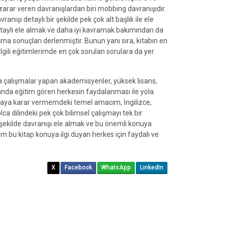
rar veren davranışlardan biri mobbing davranışıdır.
nışı detaylı bir şekilde pek çok alt başlık ile ele
etaylı ele almak ve daha iyi kavramak bakımından da
ışma sonuçları derlenmiştir. Bunun yanı sıra, kitabın en
lgili eğitimlerimde en çok sorulan sorulara da yer
a çalışmalar yapan akademisyenler, yüksek lisans,
landa eğitim gören herkesin faydalanması ile yola
amaya karar vermemdeki temel amacım, İngilizce,
ca dilindeki pek çok bilimsel çalışmayı tek bir
 şekilde davranışı ele almak ve bu önemli konuya
 bu kitap konuya ilgi duyan herkes için faydalı ve
X
Facebook
WhatsApp
LinkedIn