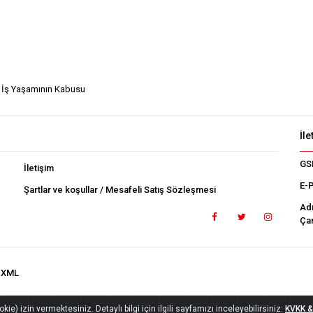
 İş Yaşamının Kabusu
İle
GS
İletişim
E-
Şartlar ve koşullar / Mesafeli Satış Sözleşmesi
Ad
Çan
.XML
ie) izin vermektesiniz. Detaylı bilgi için ilgili sayfamızı inceleyebilirsiniz:
KVKK & 