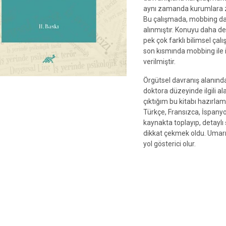
aynı zamanda kurumlara za
Bu çalışmada, mobbing davra
alınmıştır. Konuyu daha d
pek çok farklı bilimsel çal
son kısmında mobbing ile i
verilmiştir.
Örgütsel davranış alanınd
doktora düzeyinde ilgili a
çıktığım bu kitabı hazırl
Türkçe, Fransızca, İspanyol
kaynakta toplayıp, detaylı
dikkat çekmek oldu. Umarım
yol gösterici olur.