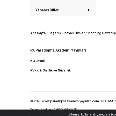
Yabancı Diller
Ana Sayfa
/
Beşeri & Sosyal Bilimler
/ Mobbing Davranışı
PA Paradigma Akademi Yayınları
Kurumsal
KVKK & Gizlilik ve Güvenlik
© 2026 www.paradigmaakademiyayinlari.com |
SITEMAP
Tasarım & Kodlama
ÇANAKKALE İÇİNDE
Sitemizi kullanarak çerezlere (cook