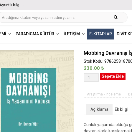
ıntılı bilgi...
EMI
PARADIGMA KÜLTÜR
İLETIŞIM
E-KITAPLAR
DIVIT K
Mobbing Davranışı İ
Stok Kodu: 97862581870
230.00
₺
Mobbing
Sepete Ekle
Davranışı
İş
Yaşamının
Araştırma - İnceleme
Be
Kabusu
adet
Açıklama
Ek bilgi
Günlük yaşamda olduğu gi
davranışlarla karşılaşmakt