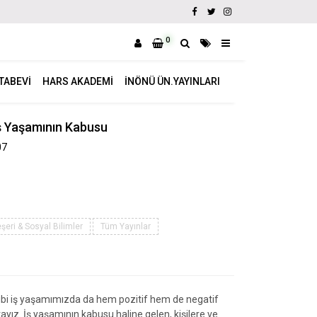
0
ITABEVI
HARS AKADEMI
İNÖNÜ ÜN.YAYINLARI
ş Yaşamının Kabusu
07
şeri & Sosyal Bilimler
Tüm Yayınlar
bi iş yaşamımızda da hem pozitif hem de negatif
ayız. İş yaşamının kabusu haline gelen, kişilere ve