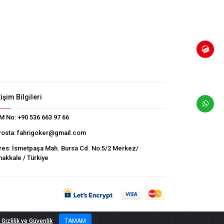
tişim Bilgileri
M No:
+90 536 663 97 66
Posta:
fahrigoker@gmail.com
res:
İsmetpaşa Mah. Bursa Cd. No:5/2 Merkez/
akkale / Türkiye
Gizlilik ve Güvenlik
TAMAM