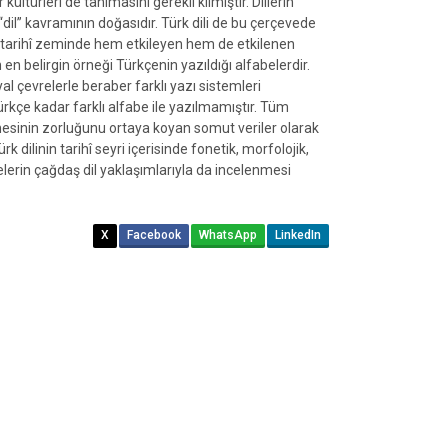
r kültürleri de tanımasını gerekli kılmıştır. Dillerin
“dil” kavramının doğasıdır. Türk dili de bu çerçevede
ği tarihî zeminde hem etkileyen hem de etkilenen
 belirgin örneği Türkçenin yazıldığı alfabelerdir.
syal çevrelerle beraber farklı yazı sistemleri
 Türkçe kadar farklı alfabe ile yazılmamıştır. Tüm
esinin zorluğunu ortaya koyan somut veriler olarak
k dilinin tarihî seyri içerisinde fonetik, morfolojik,
lerin çağdaş dil yaklaşımlarıyla da incelenmesi
X
Facebook
WhatsApp
LinkedIn