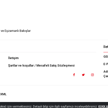
ı ve Eşzamanlı Bakışlar
İle
GS
İletişim
E-
Şartlar ve koşullar / Mesafeli Satış Sözleşmesi
Ad
Çan
.XML
ie) izin vermektesiniz. Detaylı bilgi için ilgili sayfamızı inceleyebilirsiniz:
KVKK & 