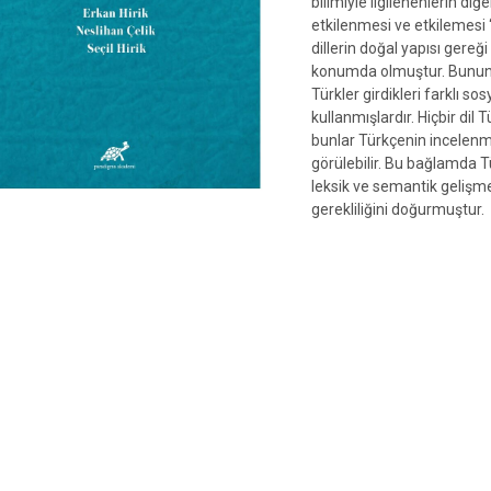
bilimiyle ilgilenenlerin diğe
etkilenmesi ve etkilemesi 
dillerin doğal yapısı gere
konumda olmuştur. Bunun en
Türkler girdikleri farklı so
kullanmışlardır. Hiçbir dil
bunlar Türkçenin incelenm
görülebilir. Bu bağlamda Tür
leksik ve semantik gelişme
gerekliliğini doğurmuştur.