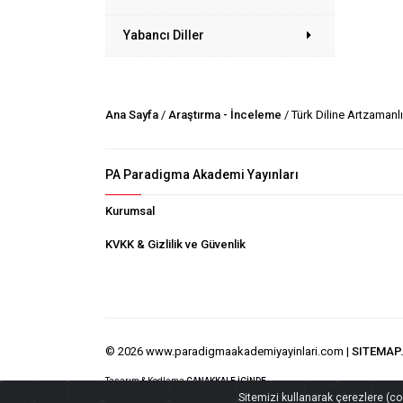
Yabancı Diller
Ana Sayfa
/
Araştırma - İnceleme
/ Türk Diline Artzamanl
PA Paradigma Akademi Yayınları
Kurumsal
KVKK & Gizlilik ve Güvenlik
© 2026 www.paradigmaakademiyayinlari.com |
SITEMAP
Tasarım & Kodlama
ÇANAKKALE İÇİNDE
Sitemizi kullanarak çerezlere (cook