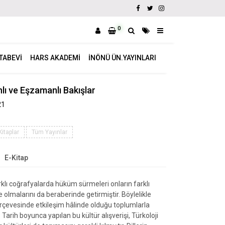
0
ITABEVI
HARS AKADEMI
İNÖNÜ ÜN.YAYINLARI
lı ve Eşzamanlı Bakışlar
21
Kitaplar
Tüm Yayınlar
E-Kitap
rklı coğrafyalarda hüküm sürmeleri onların farklı
e olmalarını da beraberinde getirmiştir. Böylelikle
 çerçevesinde etkileşim hâlinde olduğu toplumlarla
. Tarih boyunca yapılan bu kültür alışverişi, Türkoloji