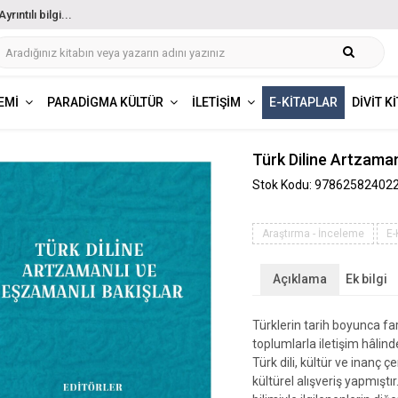
ıntılı bilgi...
EMI
PARADIGMA KÜLTÜR
İLETIŞIM
E-KITAPLAR
DIVIT K
Türk Diline Artzaman
Stok Kodu: 97862582402
Araştırma - İnceleme
E-
Açıklama
Ek bilgi
Türklerin tarih boyunca fa
toplumlarla iletişim hâlind
Türk dili, kültür ve inanç
kültürel alışveriş yapmıştır