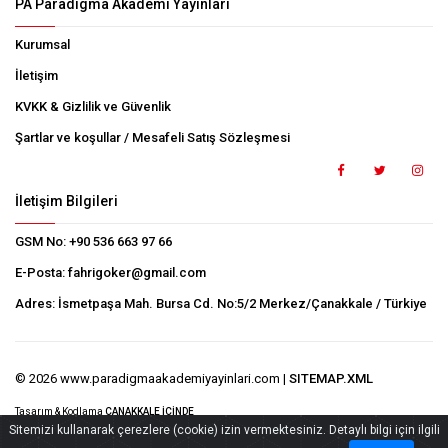
PA Paradigma Akademi Yayınları
Kurumsal
İletişim
KVKK & Gizlilik ve Güvenlik
Şartlar ve koşullar / Mesafeli Satış Sözleşmesi
İletişim Bilgileri
GSM No:
+90 536 663 97 66
E-Posta:
fahrigoker@gmail.com
Adres:
İsmetpaşa Mah. Bursa Cd. No:5/2 Merkez/Çanakkale / Türkiye
© 2026 www.paradigmaakademiyayinlari.com |
SITEMAP.XML
Tasarım & Kodlama
ÇANAKKALE İÇİNDE
Sitemizi kullanarak çerezlere (cookie) izin vermektesiniz. Detaylı bilgi için ilgili