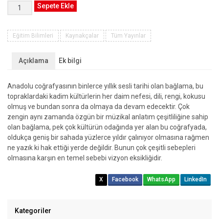
Bağlama
Sepete Ekle
Eğitimi
Yeni
Başlayanlar
Eğitim Bilimleri
Kaynakçalar
Tüm Yayınlar
İçin
Bozuk
Açıklama
Ek bilgi
Düzen
Bağlama
Anadolu coğrafyasının binlerce yıllık sesli tarihi olan bağlama, bu
Eğitimi
topraklardaki kadim kültürlerin her daim nefesi, dili, rengi, kokusu
adet
olmuş ve bundan sonra da olmaya da devam edecektir. Çok
zengin aynı zamanda özgün bir müzikal anlatım çeşitliliğine sahip
olan bağlama, pek çok kültürün odağında yer alan bu coğrafyada,
oldukça geniş bir sahada yüzlerce yıldır çalınıyor olmasına rağmen
ne yazık ki hak ettiği yerde değildir. Bunun çok çeşitli sebepleri
olmasına karşın en temel sebebi vizyon eksikliğidir.
X
Facebook
WhatsApp
LinkedIn
Kategoriler