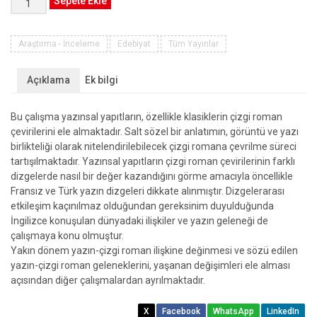
Sepete Ekle
Çizgileşmesi:
Klasiklerin
Çizgi
Araştırma - İnceleme
Edebiyat
Tüm Yayınlar
Roman
Çevirisi
Açıklama
Ek bilgi
adet
Bu çalışma yazınsal yapıtların, özellikle klasiklerin çizgi roman
çevirilerini ele almaktadır. Salt sözel bir anlatımın, görüntü ve yazı
birlikteliği olarak nitelendirilebilecek çizgi romana çevrilme süreci
tartışılmaktadır. Yazınsal yapıtların çizgi roman çevirilerinin farklı
dizgelerde nasıl bir değer kazandığını görme amacıyla öncellikle
Fransız ve Türk yazın dizgeleri dikkate alınmıştır. Dizgelerarası
etkileşim kaçınılmaz olduğundan gereksinim duyulduğunda
İngilizce konuşulan dünyadaki ilişkiler ve yazın geleneği de
çalışmaya konu olmuştur.
Yakın dönem yazın-çizgi roman ilişkine değinmesi ve sözü edilen
yazın-çizgi roman geleneklerini, yaşanan değişimleri ele alması
açısından diğer çalışmalardan ayrılmaktadır.
X
Facebook
WhatsApp
LinkedIn