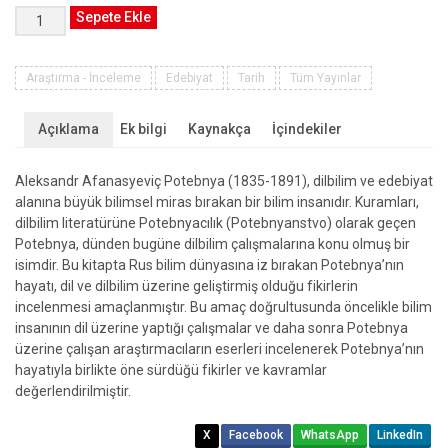
Aleksandr
Sepete Ekle
Afanasyeviç
Potebnya
Hayatı,
Araştırma - İnceleme
Edebiyat
Tarih
Tüm Yayınlar
Düşünce
ve
Açıklama
Ek bilgi
Kaynakça
İçindekiler
Dil,
Sözcük
Aleksandr Afanasyeviç Potebnya (1835-1891), dilbilim ve edebiyat
Üzerine
alanına büyük bilimsel miras bırakan bir bilim insanıdır. Kuramları,
adet
dilbilim literatürüne Potebnyacılık (Potebnyanstvo) olarak geçen
Potebnya, dünden bugüne dilbilim çalışmalarına konu olmuş bir
isimdir. Bu kitapta Rus bilim dünyasına iz bırakan Potebnya’nın
hayatı, dil ve dilbilim üzerine geliştirmiş olduğu fikirlerin
incelenmesi amaçlanmıştır. Bu amaç doğrultusunda öncelikle bilim
insanının dil üzerine yaptığı çalışmalar ve daha sonra Potebnya
üzerine çalışan araştırmacıların eserleri incelenerek Potebnya’nın
hayatıyla birlikte öne sürdüğü fikirler ve kavramlar
değerlendirilmiştir.
X
Facebook
WhatsApp
LinkedIn