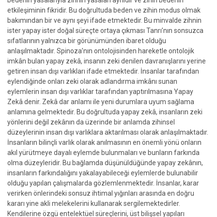
bedenin yasalarıyla zihnin yasaları aynıdır ve zihin bedenin
etkileşiminin fikridir. Bu doğrultuda beden ve zihin modus olmak
bakımından bir ve aynı şeyi ifade etmektedir. Bu minvalde zihnin
ister yapay ister doğal süreçte ortaya çıkması Tanrı’nın sonsuzca
sıfatlarının yalnızca bir görünümünden ibaret olduğu
anlaşılmaktadır. Spinoza’nın ontolojisinden hareketle ontolojik
imkân bulan yapay zekâ, insanın zeki denilen davranışlarını yerine
getiren insan dışı varlıkları ifade etmektedir. İnsanlar tarafından
eylendiğinde onları zeki olarak adlandırma imkânı sunan
eylemlerin insan dışı varlıklar tarafından yaptırılmasına Yapay
Zekâ denir. Zekâ dar anlamı ile yeni durumlara uyum sağlama
anlamına gelmektedir. Bu doğrultuda yapay zekâ, insanların zeki
yönlerini değil zekânın da üzerinde bir anlamda zihinsel
düzeylerinin insan dışı varlıklara aktarılması olarak anlaşılmaktadır.
İnsanların bilinçli varlık olarak anılmasının en önemli yönü onların
akıl yürütmeye dayalı eylemde bulunmaları ve bunların farkında
olma düzeyleridir. Bu bağlamda düşünüldüğünde yapay zekânın,
insanların farkındalığını yakalayabileceği eylemlerde bulunabilir
olduğu yapılan çalışmalarda gözlemlenmektedir. İnsanlar, karar
verirken önlerindeki sonsuz ihtimal yığınları arasında en doğru
kararı yine akli melekelerini kullanarak sergilemektedirler.
Kendilerine özgü entelektüel süreçlerini, üst bilişsel yapıları