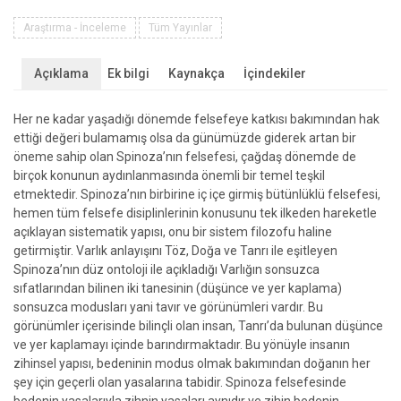
Ve
Yapay
Araştırma - İnceleme
Tüm Yayınlar
Zekâ
adet
Açıklama
Ek bilgi
Kaynakça
İçindekiler
Her ne kadar yaşadığı dönemde felsefeye katkısı bakımından hak
ettiği değeri bulamamış olsa da günümüzde giderek artan bir
öneme sahip olan Spinoza’nın felsefesi, çağdaş dönemde de
birçok konunun aydınlanmasında önemli bir temel teşkil
etmektedir. Spinoza’nın birbirine iç içe girmiş bütünlüklü felsefesi,
hemen tüm felsefe disiplinlerinin konusunu tek ilkeden hareketle
açıklayan sistematik yapısı, onu bir sistem filozofu haline
getirmiştir. Varlık anlayışını Töz, Doğa ve Tanrı ile eşitleyen
Spinoza’nın düz ontoloji ile açıkladığı Varlığın sonsuzca
sıfatlarından bilinen iki tanesinin (düşünce ve yer kaplama)
sonsuzca modusları yani tavır ve görünümleri vardır. Bu
görünümler içerisinde bilinçli olan insan, Tanrı’da bulunan düşünce
ve yer kaplamayı içinde barındırmaktadır. Bu yönüyle insanın
zihinsel yapısı, bedeninin modus olmak bakımından doğanın her
şey için geçerli olan yasalarına tabidir. Spinoza felsefesinde