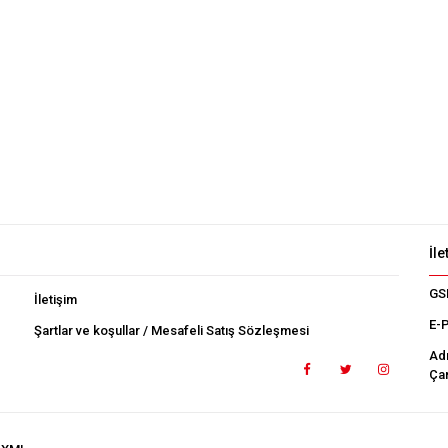
İle
GS
İletişim
E-
Şartlar ve koşullar / Mesafeli Satış Sözleşmesi
Ad
Çan