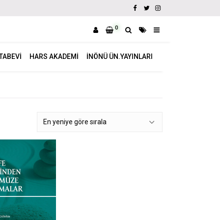
0
ITABEVI
HARS AKADEMI
İNÖNÜ ÜN.YAYINLARI