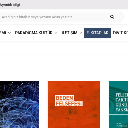
ıntılı bilgi...
EMI
PARADIGMA KÜLTÜR
İLETIŞIM
E-KITAPLAR
DIVIT K