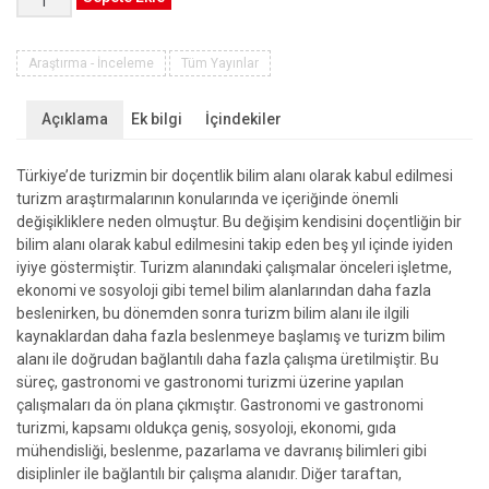
Biliminde
Yeni
Eğilimler:
Araştırma - İnceleme
Tüm Yayınlar
Uygulamalar
ve
Açıklama
Ek bilgi
İçindekiler
Örnekler
adet
Türkiye’de turizmin bir doçentlik bilim alanı olarak kabul edilmesi
turizm araştırmalarının konularında ve içeriğinde önemli
değişikliklere neden olmuştur. Bu değişim kendisini doçentliğin bir
bilim alanı olarak kabul edilmesini takip eden beş yıl içinde iyiden
iyiye göstermiştir. Turizm alanındaki çalışmalar önceleri işletme,
ekonomi ve sosyoloji gibi temel bilim alanlarından daha fazla
beslenirken, bu dönemden sonra turizm bilim alanı ile ilgili
kaynaklardan daha fazla beslenmeye başlamış ve turizm bilim
alanı ile doğrudan bağlantılı daha fazla çalışma üretilmiştir. Bu
süreç, gastronomi ve gastronomi turizmi üzerine yapılan
çalışmaları da ön plana çıkmıştır. Gastronomi ve gastronomi
turizmi, kapsamı oldukça geniş, sosyoloji, ekonomi, gıda
mühendisliği, beslenme, pazarlama ve davranış bilimleri gibi
disiplinler ile bağlantılı bir çalışma alanıdır. Diğer taraftan,