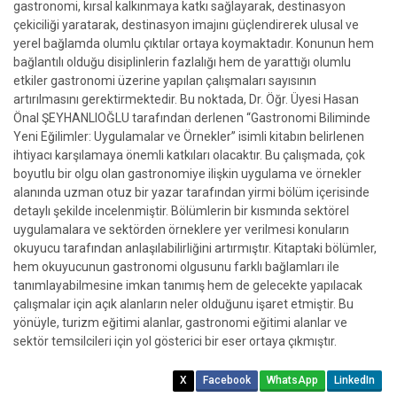
gastronomi, kırsal kalkınmaya katkı sağlayarak, destinasyon
çekiciliği yaratarak, destinasyon imajını güçlendirerek ulusal ve
yerel bağlamda olumlu çıktılar ortaya koymaktadır. Konunun hem
bağlantılı olduğu disiplinlerin fazlalığı hem de yarattığı olumlu
etkiler gastronomi üzerine yapılan çalışmaları sayısının
artırılmasını gerektirmektedir. Bu noktada, Dr. Öğr. Üyesi Hasan
Önal ŞEYHANLIOĞLU tarafından derlenen “Gastronomi Biliminde
Yeni Eğilimler: Uygulamalar ve Örnekler” isimli kitabın belirlenen
ihtiyacı karşılamaya önemli katkıları olacaktır. Bu çalışmada, çok
boyutlu bir olgu olan gastronomiye ilişkin uygulama ve örnekler
alanında uzman otuz bir yazar tarafından yirmi bölüm içerisinde
detaylı şekilde incelenmiştir. Bölümlerin bir kısmında sektörel
uygulamalara ve sektörden örneklere yer verilmesi konuların
okuyucu tarafından anlaşılabilirliğini artırmıştır. Kitaptaki bölümler,
hem okuyucunun gastronomi olgusunu farklı bağlamları ile
tanımlayabilmesine imkan tanımış hem de gelecekte yapılacak
çalışmalar için açık alanların neler olduğunu işaret etmiştir. Bu
yönüyle, turizm eğitimi alanlar, gastronomi eğitimi alanlar ve
sektör temsilcileri için yol gösterici bir eser ortaya çıkmıştır.
X
Facebook
WhatsApp
LinkedIn