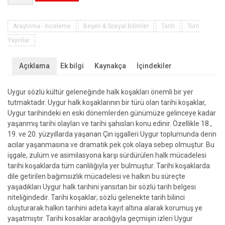
Tarihi
Koşakları
Üzerine
Araştırma - İnceleme
Beşeri & Sosyal Bilimler
Tarih
Tüm
Bir
Yayınlar
Araştırma
adet
Açıklama
Ek bilgi
Kaynakça
İçindekiler
Uygur sözlü kültür geleneğinde halk koşakları önemli bir yer
tutmaktadır. Uygur halk koşaklarının bir türü olan tarihi koşaklar,
Uygur tarihindeki en eski dönemlerden günümüze gelinceye kadar
yaşanmış tarihi olayları ve tarihi şahısları konu edinir. Özellikle 18.,
19. ve 20. yüzyıllarda yaşanan Çin işgalleri Uygur toplumunda derin
acılar yaşanmasına ve dramatik pek çok olaya sebep olmuştur. Bu
işgale, zulüm ve asimilasyona karşı sürdürülen halk mücadelesi
tarihi koşaklarda tüm canlılığıyla yer bulmuştur. Tarihi koşaklarda
dile getirilen bağımsızlık mücadelesi ve halkın bu süreçte
yaşadıkları Uygur halk tarihini yansıtan bir sözlü tarih belgesi
niteliğindedir. Tarihi koşaklar; sözlü gelenekte tarih bilinci
oluşturarak halkın tarihini adeta kayıt altına alarak korumuş ye
yaşatmıştır. Tarihi kosaklar aracılığıyla geçmişin izleri Uygur