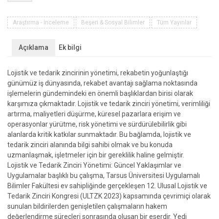
ve
Tedarik
Zinciri
Araştırma - İnceleme
Beşeri & Sosyal Bilimler
Tüm Yayınlar
Yönetimi
Güncel
Açıklama
Ek bilgi
Yaklaşımlar
ve
Lojistik ve tedarik zincirinin yönetimi, rekabetin yoğunlaştığı
Uygulamalar
günümüz iş dünyasında, rekabet avantajı sağlama noktasında
adet
işlemelerin gündemindeki en önemli başlıklardan birisi olarak
karşımıza çıkmaktadır. Lojistik ve tedarik zinciri yönetimi, verimliliği
artırma, maliyetleri düşürme, küresel pazarlara erişim ve
operasyonlar yürütme, risk yönetimi ve sürdürülebilirlik gibi
alanlarda kritik katkılar sunmaktadır. Bu bağlamda, lojistik ve
tedarik zinciri alanında bilgi sahibi olmak ve bu konuda
uzmanlaşmak, işletmeler için bir gereklilik haline gelmiştir.
Lojistik ve Tedarik Zinciri Yönetimi: Güncel Yaklaşımlar ve
Uygulamalar başlıklı bu çalışma, Tarsus Üniversitesi Uygulamalı
Bilimler Fakültesi ev sahipliğinde gerçekleşen 12. Ulusal Lojistik ve
Tedarik Zinciri Kongresi (ULTZK 2023) kapsamında çevrimiçi olarak
sunulan bildirilerden genişletilen çalışmaların hakem
değerlendirme süreçleri sonrasında oluşan bir eserdir. Yedi