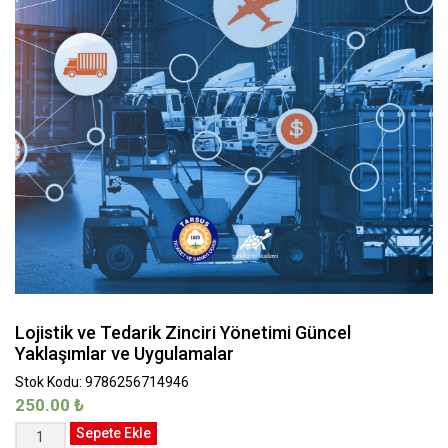
Lojistik ve Tedarik Zinciri Yönetimi Güncel
Yaklaşımlar ve Uygulamalar
Stok Kodu: 9786256714946
250.00
₺
Lojistik
Sepete Ekle