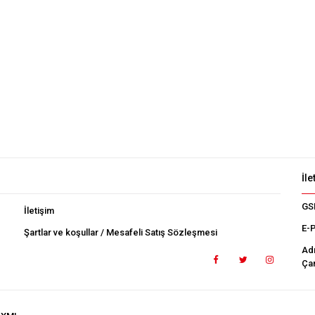
İle
GS
İletişim
E-
Şartlar ve koşullar / Mesafeli Satış Sözleşmesi
Ad
Çan