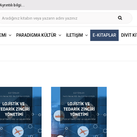
ıntılı bilgi...
EMI
PARADIGMA KÜLTÜR
İLETIŞIM
E-KITAPLAR
DIVIT K