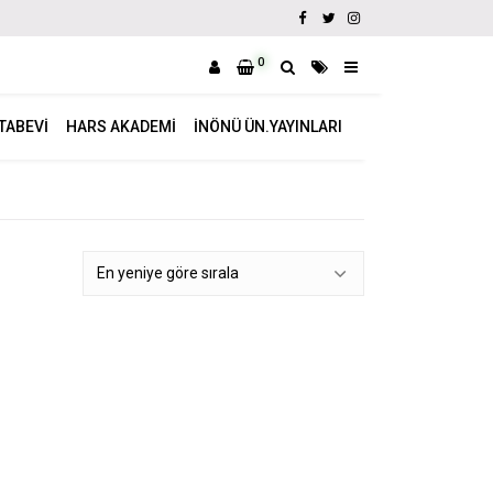
0
ITABEVI
HARS AKADEMI
İNÖNÜ ÜN.YAYINLARI