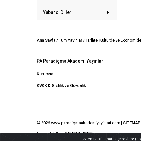
Yabancı Diller
Ana Sayfa
/
Tüm Yayınlar
/ Tari̇hte, Kültürde ve Ekonomi̇de T
PA Paradigma Akademi Yayınları
Kurumsal
KVKK & Gizlilik ve Güvenlik
© 2026 www.paradigmaakademiyayinlari.com |
SITEMAP
Tasarım & Kodlama
ÇANAKKALE İÇİNDE
Sitemizi kullanarak çerezlere (cook