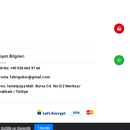
tişim Bilgileri
M No:
+90 536 663 97 66
Posta:
fahrigoker@gmail.com
res:
İsmetpaşa Mah. Bursa Cd. No:5/2 Merkez/
akkale / Türkiye
Gizlilik ve Güvenlik
TAMAM