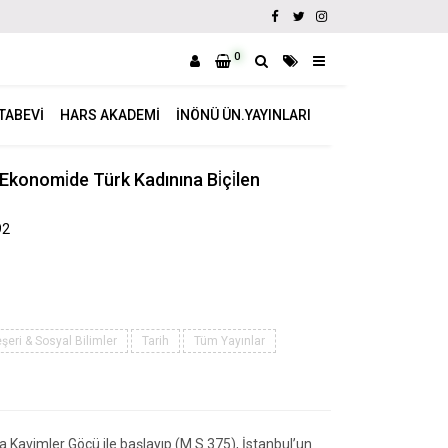
0
ITABEVI
HARS AKADEMI
İNÖNÜ ÜN.YAYINLARI
 Ekonomi̇de Türk Kadınına Bi̇çi̇len
92
şeri & Sosyal Bilimler
Tarih
Tüm Yayınlar
a Kavimler Göçü ile başlayıp (M.S 375), İstanbul’un