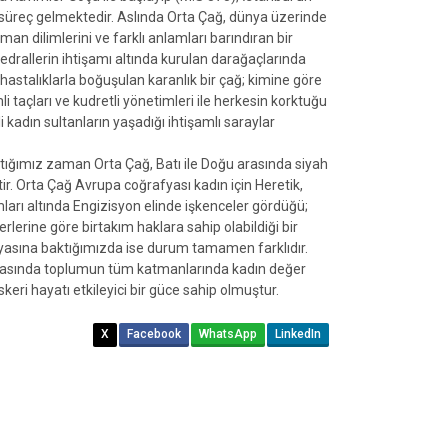
 süreç gelmektedir. Aslında Orta Çağ, dünya üzerinde
zaman dilimlerini ve farklı anlamları barındıran bir
drallerin ihtişamı altında kurulan darağaçlarında
 hastalıklarla boğuşulan karanlık bir çağ; kimine göre
li taçları ve kudretli yönetimleri ile herkesin korktuğu
kadın sultanların yaşadığı ihtişamlı saraylar
tığımız zaman Orta Çağ, Batı ile Doğu arasında siyah
tir. Orta Çağ Avrupa coğrafyası kadın için Heretik,
mları altında Engizisyon elinde işkenceler gördüğü;
erlerine göre birtakım haklara sahip olabildiği bir
asına baktığımızda ise durum tamamen farklıdır.
asında toplumun tüm katmanlarında kadın değer
keri hayatı etkileyici bir güce sahip olmuştur.
X
Facebook
WhatsApp
LinkedIn