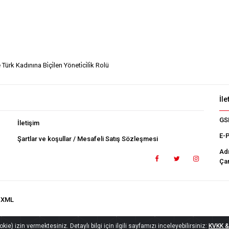
ürk Kadınına Bi̇çi̇len Yöneti̇ci̇li̇k Rolü
İle
GS
İletişim
E-
Şartlar ve koşullar / Mesafeli Satış Sözleşmesi
Ad
Çan
.XML
ie) izin vermektesiniz. Detaylı bilgi için ilgili sayfamızı inceleyebilirsiniz:
KVKK & 