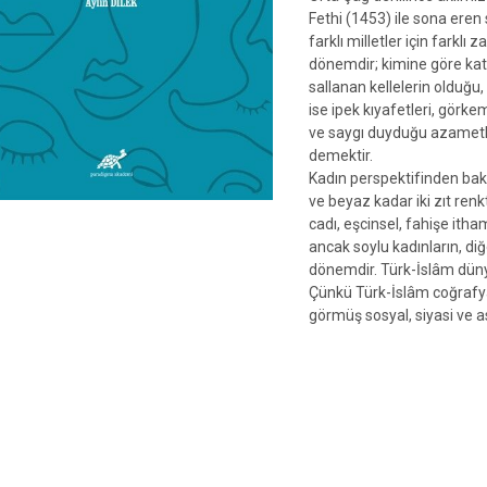
Fethi (1453) ile sona eren
adet
farklı milletler için farklı 
dönemdir; kimine göre kate
sallanan kellelerin olduğu,
ise ipek kıyafetleri, görkem
ve saygı duyduğu azametli 
demektir.
Kadın perspektifinden bak
ve beyaz kadar iki zıt renk
cadı, eşcinsel, fahişe itha
ancak soylu kadınların, diğ
dönemdir. Türk-İslâm düny
Çünkü Türk-İslâm coğrafy
görmüş sosyal, siyasi ve as