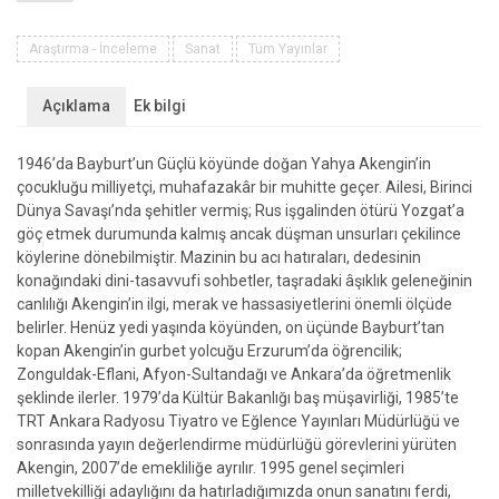
Akengin
Hayat
–
Araştırma - İnceleme
Sanat
Tüm Yayınlar
Sanat
–
Açıklama
Ek bilgi
Eser
adet
1946’da Bayburt’un Güçlü köyünde doğan Yahya Akengin’in
çocukluğu milliyetçi, muhafazakâr bir muhitte geçer. Ailesi, Birinci
Dünya Savaşı’nda şehitler vermiş; Rus işgalinden ötürü Yozgat’a
göç etmek durumunda kalmış ancak düşman unsurları çekilince
köylerine dönebilmiştir. Mazinin bu acı hatıraları, dedesinin
konağındaki dini-tasavvufi sohbetler, taşradaki âşıklık geleneğinin
canlılığı Akengin’in ilgi, merak ve hassasiyetlerini önemli ölçüde
belirler. Henüz yedi yaşında köyünden, on üçünde Bayburt’tan
kopan Akengin’in gurbet yolcuğu Erzurum’da öğrencilik;
Zonguldak-Eflani, Afyon-Sultandağı ve Ankara’da öğretmenlik
şeklinde ilerler. 1979’da Kültür Bakanlığı baş müşavirliği, 1985’te
TRT Ankara Radyosu Tiyatro ve Eğlence Yayınları Müdürlüğü ve
sonrasında yayın değerlendirme müdürlüğü görevlerini yürüten
Akengin, 2007’de emekliliğe ayrılır. 1995 genel seçimleri
milletvekilliği adaylığını da hatırladığımızda onun sanatını ferdi,