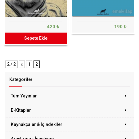
420 ₺
190 ₺
Sepete Ekle
2 / 2
«
1
2
Kategoriler
Tüm Yayınlar
E-Kitaplar
Kaynakçalar & İçindekiler
Araştırma - İnceleme