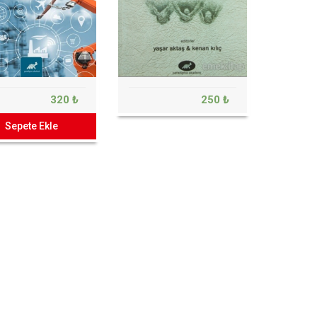
320 ₺
250 ₺
Sepete Ekle