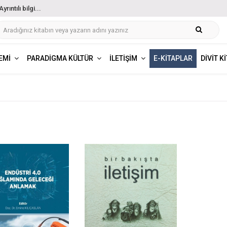
ıntılı bilgi...
EMI
PARADIGMA KÜLTÜR
İLETIŞIM
E-KITAPLAR
DIVIT K