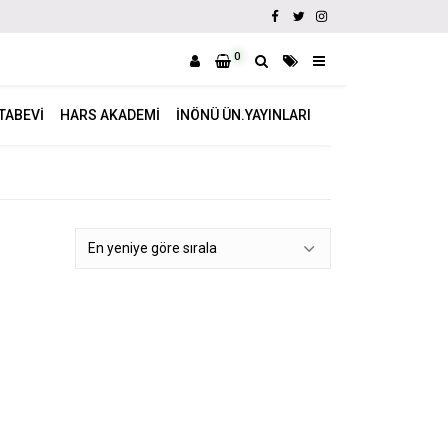
0
ITABEVI
HARS AKADEMI
İNÖNÜ ÜN.YAYINLARI