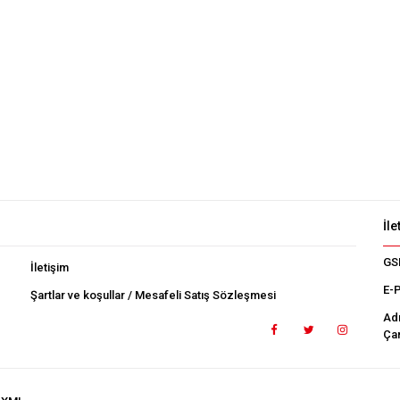
İle
GS
İletişim
E-
Şartlar ve koşullar / Mesafeli Satış Sözleşmesi
Ad
Çan