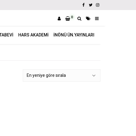
0
ITABEVI
HARS AKADEMI
İNÖNÜ ÜN.YAYINLARI