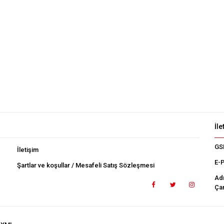
İle
GS
İletişim
E-
Şartlar ve koşullar / Mesafeli Satış Sözleşmesi
Ad
Çan