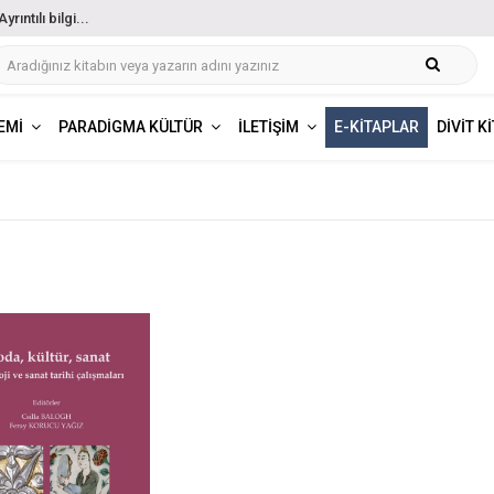
ıntılı bilgi...
EMI
PARADIGMA KÜLTÜR
İLETIŞIM
E-KITAPLAR
DIVIT K