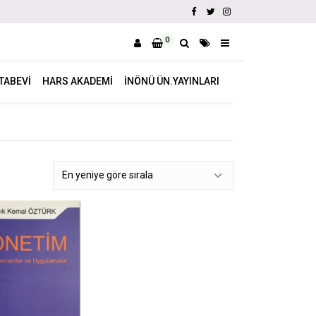
0
ITABEVI
HARS AKADEMI
İNÖNÜ ÜN.YAYINLARI