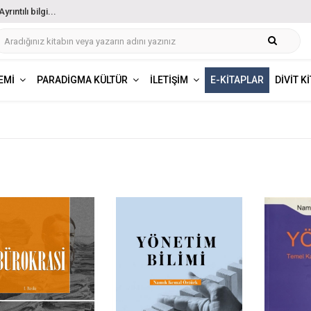
ıntılı bilgi...
EMI
PARADIGMA KÜLTÜR
İLETIŞIM
E-KITAPLAR
DIVIT K