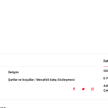
İle
GS
İletişim
E-
Şartlar ve koşullar / Mesafeli Satış Sözleşmesi
Ad
Çan