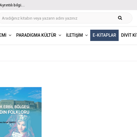
ıntılı bilgi...
EMI
PARADIGMA KÜLTÜR
İLETIŞIM
E-KITAPLAR
DIVIT K