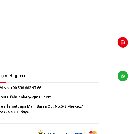
tişim Bilgileri
M No:
+90 536 663 97 66
Posta:
fahrigoker@gmail.com
res:
İsmetpaşa Mah. Bursa Cd. No:5/2 Merkez/
akkale / Türkiye