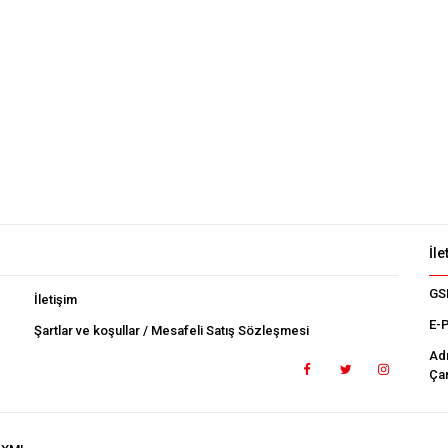
İle
GS
İletişim
E-
Şartlar ve koşullar / Mesafeli Satış Sözleşmesi
Ad
Çan