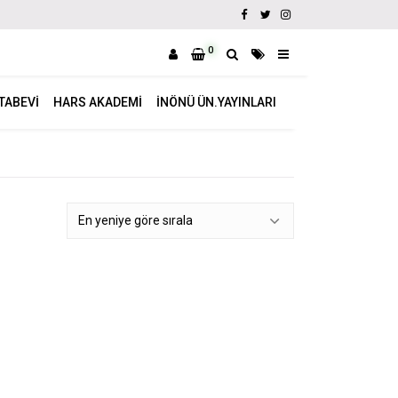
0
ITABEVI
HARS AKADEMI
İNÖNÜ ÜN.YAYINLARI