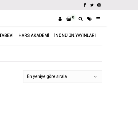
0
ITABEVI
HARS AKADEMI
İNÖNÜ ÜN.YAYINLARI