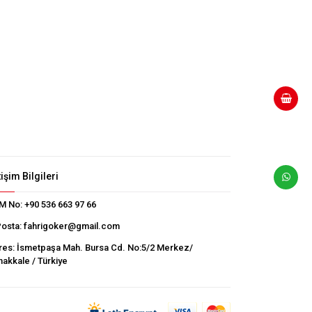
tişim Bilgileri
M No:
+90 536 663 97 66
Posta:
fahrigoker@gmail.com
res:
İsmetpaşa Mah. Bursa Cd. No:5/2 Merkez/
akkale / Türkiye