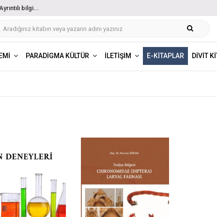
ıntılı bilgi...
EMI
PARADIGMA KÜLTÜR
İLETIŞIM
E-KITAPLAR
DIVIT K