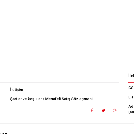
İle
GS
İletişim
E-
Şartlar ve koşullar / Mesafeli Satış Sözleşmesi
Ad
Çan