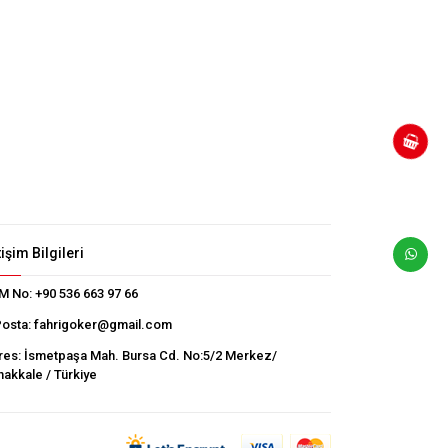
tişim Bilgileri
M No:
+90 536 663 97 66
Posta:
fahrigoker@gmail.com
res:
İsmetpaşa Mah. Bursa Cd. No:5/2 Merkez/
akkale / Türkiye