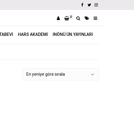
0
ITABEVI
HARS AKADEMI
İNÖNÜ ÜN.YAYINLARI