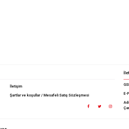
İle
GS
İletişim
E-
Şartlar ve koşullar / Mesafeli Satış Sözleşmesi
Ad
Çan