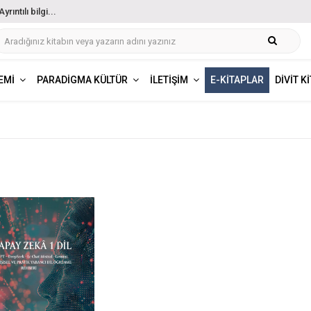
ıntılı bilgi...
EMI
PARADIGMA KÜLTÜR
İLETIŞIM
E-KITAPLAR
DIVIT K