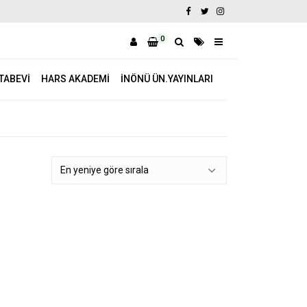
0
ITABEVI
HARS AKADEMI
İNÖNÜ ÜN.YAYINLARI