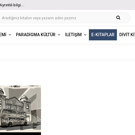
ıntılı bilgi...
EMI
PARADIGMA KÜLTÜR
İLETIŞIM
E-KITAPLAR
DIVIT K