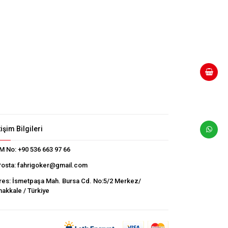
tişim Bilgileri
M No:
+90 536 663 97 66
Posta:
fahrigoker@gmail.com
res:
İsmetpaşa Mah. Bursa Cd. No:5/2 Merkez/
akkale / Türkiye