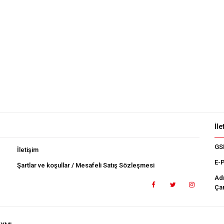
İle
GS
İletişim
E-
Şartlar ve koşullar / Mesafeli Satış Sözleşmesi
Ad
Çan