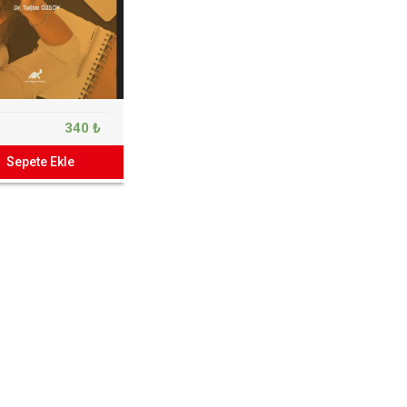
340 ₺
Sepete Ekle