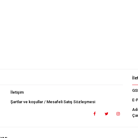
İle
GS
İletişim
E-
Şartlar ve koşullar / Mesafeli Satış Sözleşmesi
Ad
Çan