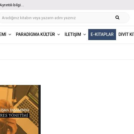
ıntılı bilgi...
EMI
PARADIGMA KÜLTÜR
İLETIŞIM
E-KITAPLAR
DIVIT K