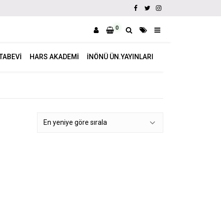
0
ITABEVI
HARS AKADEMI
İNÖNÜ ÜN.YAYINLARI