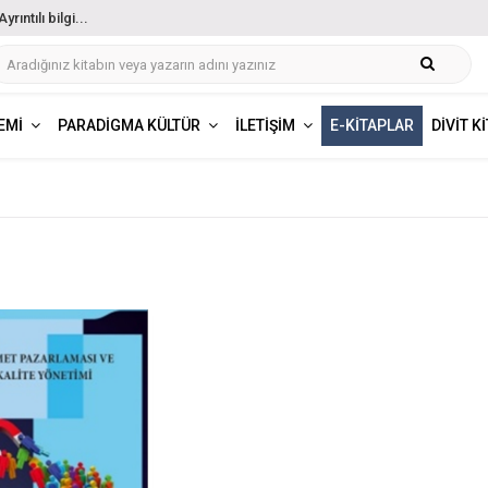
ıntılı bilgi...
EMI
PARADIGMA KÜLTÜR
İLETIŞIM
E-KITAPLAR
DIVIT K