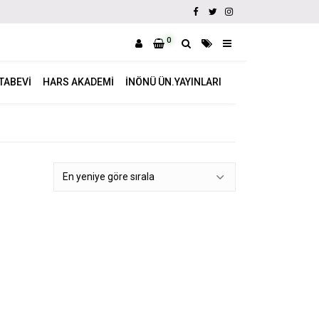
0
ITABEVI
HARS AKADEMI
İNÖNÜ ÜN.YAYINLARI