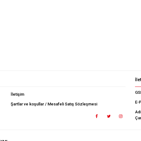
İle
GS
İletişim
E-
Şartlar ve koşullar / Mesafeli Satış Sözleşmesi
Ad
Çan